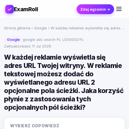
ExamRoll
Zdaj egzamin →
Strona główna
›
Google
› W każdej reklamie wyświetla się adres …
Google
google ads search PL U250002
·
PL
·
Zaktualizowano 11 Jul 2026
W każdej reklamie wyświetla się
adres URL Twojej witryny. W reklamie
tekstowej możesz dodać do
wyświetlanego adresu URL 2
opcjonalne pola ścieżki. Jaka korzyść
płynie z zastosowania tych
opcjonalnych pól ścieżki?
WYBIERZ ODPOWIEDŹ