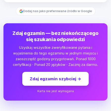
Dodaj nas jako preferowane źródło w Google
Zdaj egzamin — bez niekończącego
się szukania odpowiedzi
Uzyskaj wszystkie zweryfikowane pytania i
wyjaśnienia do tego egzaminu w jednym miejscu i
zaoszczędź godziny przygotowań. Ponad 1000
certyfikacji · Ponad 20 języków · Zacznij za darmo.
Zdaj egzamin szybciej
→
Karta nie jest wymagana