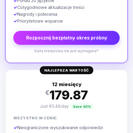
✓
Ponad 20 języków
✓
Cotygodniowe aktualizacje treści
✓
Nagrody i polecenia
✓
Priorytetowe wsparcie
Rozpocznij bezpłatny okres próbny
Karta kredytowa nie jest wymagana*
NAJLEPSZA WARTOŚĆ
12 miesięcy
179.87
€
Just €0.49/day
Save 40%
WSZYSTKO W CENIE:
✓
Nieograniczone wyszukiwanie odpowiedzi