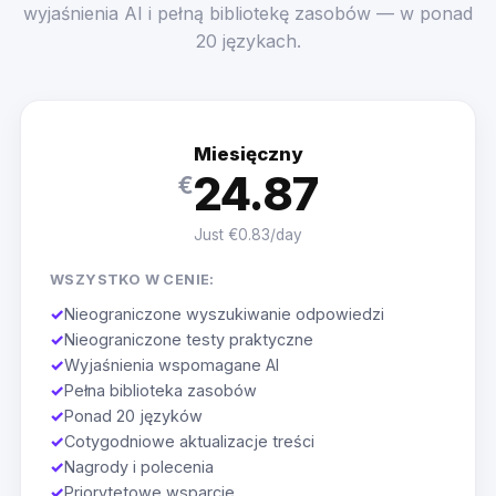
wyjaśnienia AI i pełną bibliotekę zasobów — w ponad
20 językach.
Miesięczny
24.87
€
Just €0.83/day
WSZYSTKO W CENIE:
✓
Nieograniczone wyszukiwanie odpowiedzi
✓
Nieograniczone testy praktyczne
✓
Wyjaśnienia wspomagane AI
✓
Pełna biblioteka zasobów
✓
Ponad 20 języków
✓
Cotygodniowe aktualizacje treści
✓
Nagrody i polecenia
✓
Priorytetowe wsparcie