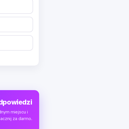
odpowiedzi
dnym miejscu i
acznij za darmo.