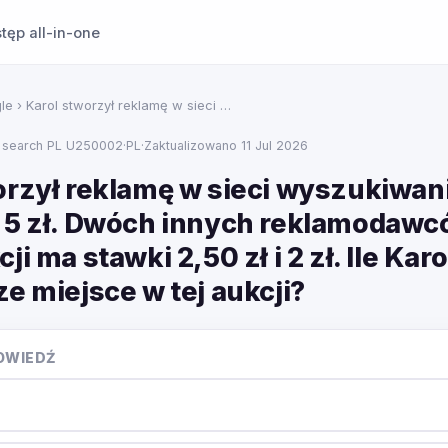
tęp all-in-one
le
› Karol stworzył reklamę w sieci …
 search PL U250002
·
PL
·
Zaktualizowano 11 Jul 2026
orzył reklamę w sieci wyszukiwan
 5 zł. Dwóch innych reklamodawcó
ji ma stawki 2,50 zł i 2 zł. Ile Karo
e miejsce w tej aukcji?
OWIEDŹ