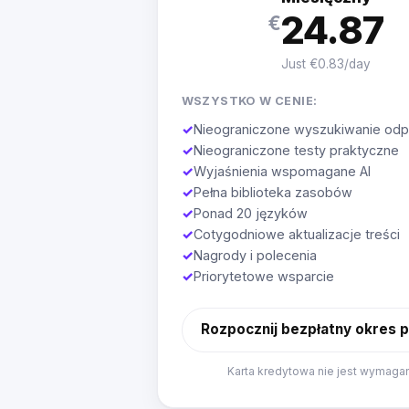
24.87
€
Just €0.83/day
WSZYSTKO W CENIE:
✓
Nieograniczone wyszukiwanie odp
✓
Nieograniczone testy praktyczne
✓
Wyjaśnienia wspomagane AI
✓
Pełna biblioteka zasobów
✓
Ponad 20 języków
✓
Cotygodniowe aktualizacje treści
✓
Nagrody i polecenia
✓
Priorytetowe wsparcie
Rozpocznij bezpłatny okres 
Karta kredytowa nie jest wymaga