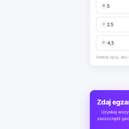
5
B
2.5
C
4,5
D
Dotknij opcji, ab
Zdaj egza
Uzyskaj wszys
zaoszczędź godz