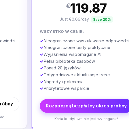
119.87
€
Just €0.66/day
Save 20%
WSZYSTKO W CENIE:
✓
Nieograniczone wyszukiwanie odpowiedz
owiedzi
✓
Nieograniczone testy praktyczne
✓
Wyjaśnienia wspomagane AI
✓
Pełna biblioteka zasobów
✓
Ponad 20 języków
✓
Cotygodniowe aktualizacje treści
✓
Nagrody i polecenia
✓
Priorytetowe wsparcie
próbny
Rozpocznij bezpłatny okres próbny
na*
Karta kredytowa nie jest wymagana*