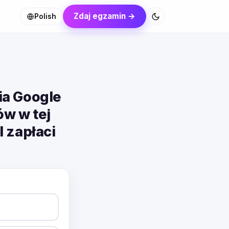
Zdaj egzamin →
Polish
ia Google
w w tej
l zapłaci