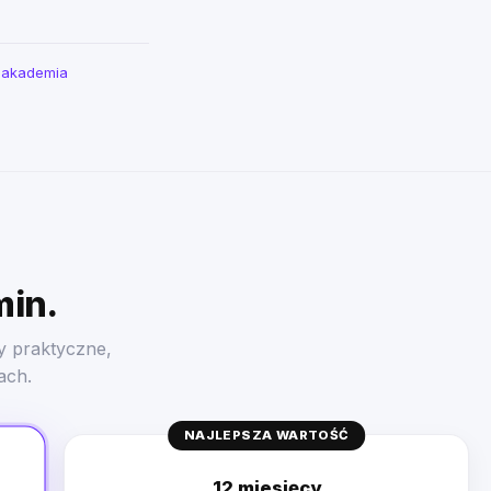
a akademia
min.
y praktyczne,
ach.
NAJLEPSZA WARTOŚĆ
12 miesięcy