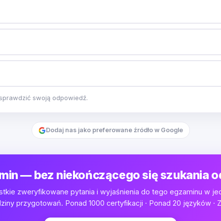
y sprawdzić swoją odpowiedź.
Dodaj nas jako preferowane źródło w Google
min — bez niekończącego się szukania 
tkie zweryfikowane pytania i wyjaśnienia do tego egzaminu w je
iny przygotowań. Ponad 1000 certyfikacji · Ponad 20 języków · Z