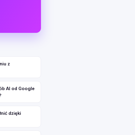
niu z
ób AI od Google
?
nić dzięki