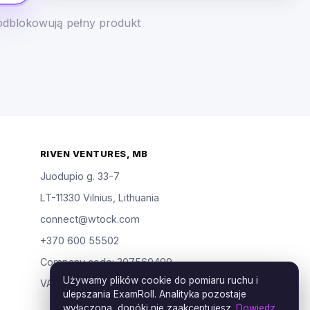
odblokowują pełny produkt
RIVEN VENTURES, MB
Juodupio g. 33-7
LT-11330 Vilnius, Lithuania
connect@wtock.com
+370 600 55502
Company code: 307560499
Używamy plików cookie do pomiaru ruchu i
VAT: LT100019904318
ulepszania ExamRoll. Analityka pozostaje
wyłączona, dopóki nie zaakceptujesz.
Dowiedz