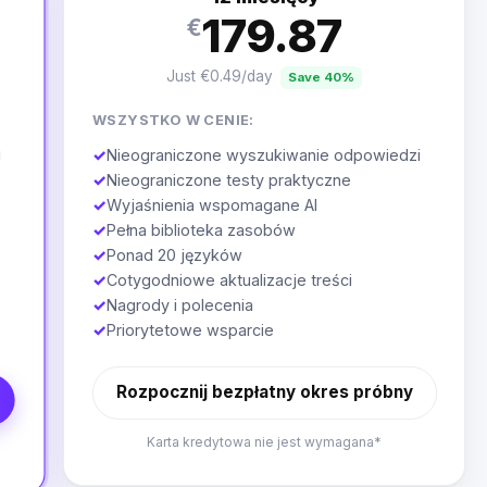
179.87
€
Just €0.49/day
Save 40%
WSZYSTKO W CENIE:
i
✓
Nieograniczone wyszukiwanie odpowiedzi
✓
Nieograniczone testy praktyczne
✓
Wyjaśnienia wspomagane AI
✓
Pełna biblioteka zasobów
✓
Ponad 20 języków
✓
Cotygodniowe aktualizacje treści
✓
Nagrody i polecenia
✓
Priorytetowe wsparcie
Rozpocznij bezpłatny okres próbny
Karta kredytowa nie jest wymagana*