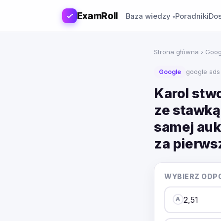
ExamRoll
Baza wiedzy
Poradniki
Dos
Strona główna
›
Goog
Google
google ads
Karol stw
ze stawką
samej aukc
za pierwsz
WYBIERZ ODP
2,51
A