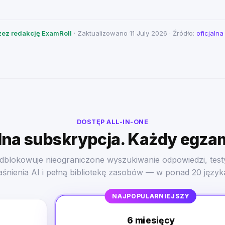
ez redakcję ExamRoll
· Zaktualizowano 11 July 2026 · Źródło:
oficjaln
DOSTĘP ALL-IN-ONE
na subskrypcja. Każdy egza
dblokowuje nieograniczone wyszukiwanie odpowiedzi, test
aśnienia AI i pełną bibliotekę zasobów — w ponad 20 język
NAJPOPULARNIEJSZY
6 miesięcy