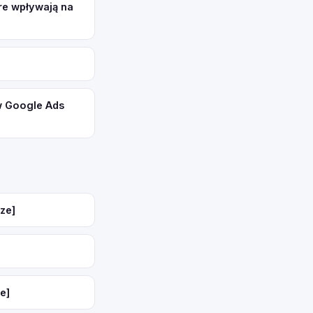
re wpływają na
w Google Ads
ze]
e]