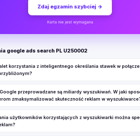
Zdaj egzamin szybciej
→
Karta nie jest wymagana
ia google ads search PL U250002
zalet korzystania z inteligentnego określania stawek w połącze
rzybliżonym?
Google przeprowadzane są miliardy wyszukiwań. W jaki spos
rom zmaksymalizować skuteczność reklam w wyszukiwarce
ania użytkowników korzystających z wyszukiwarki można speł
eklam?