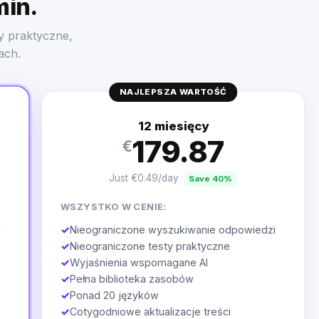
min.
y praktyczne,
ach.
NAJLEPSZA WARTOŚĆ
12 miesięcy
179.87
€
Just €0.49/day
Save 40%
WSZYSTKO W CENIE:
i
✓
Nieograniczone wyszukiwanie odpowiedzi
✓
Nieograniczone testy praktyczne
✓
Wyjaśnienia wspomagane AI
✓
Pełna biblioteka zasobów
✓
Ponad 20 języków
✓
Cotygodniowe aktualizacje treści