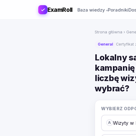
ExamRoll
Baza wiedzy
Poradniki
Dos
Strona główna
›
Gene
General
Certyfikat
Lokalny s
kampanię 
liczbę wiz
wybrać?
WYBIERZ ODP
Wizyty w 
A