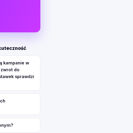
skuteczność
ją kampanie w
 zwrot do
 stawek sprawdzi
ach
żonym?