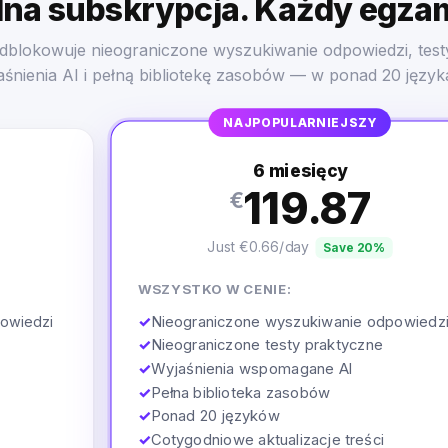
na subskrypcja. Każdy egza
dblokowuje nieograniczone wyszukiwanie odpowiedzi, test
aśnienia AI i pełną bibliotekę zasobów — w ponad 20 język
NAJPOPULARNIEJSZY
6 miesięcy
119.87
€
Just €0.66/day
Save 20%
WSZYSTKO W CENIE:
✓
Nieograniczone wyszukiwanie odpowiedz
owiedzi
✓
Nieograniczone testy praktyczne
✓
Wyjaśnienia wspomagane AI
✓
Pełna biblioteka zasobów
✓
Ponad 20 języków
✓
Cotygodniowe aktualizacje treści