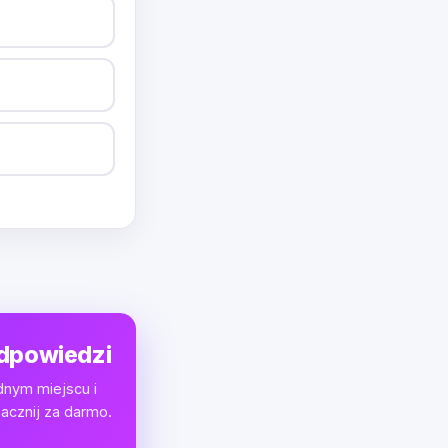
odpowiedzi
dnym miejscu i
acznij za darmo.