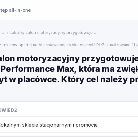
tęp all-in-one
ral
› Lokalny salon motoryzacyjny przygotowuje …
 z reklamy opartej na AI nastawionej na skuteczność
·
PL
·
Zaktualizowano 11 
alon motoryzacyjny przygotowuj
Performance Max, która ma zwię
yt w placówce. Który cel należy p
OWIEDŹ
lokalnym sklepie stacjonarnym i promocje