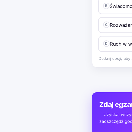
Świadomoś
B
Rozważani
C
Ruch w wi
D
Dotknij opcji, ab
Zdaj egza
Uzyskaj wszys
zaoszczędź godz