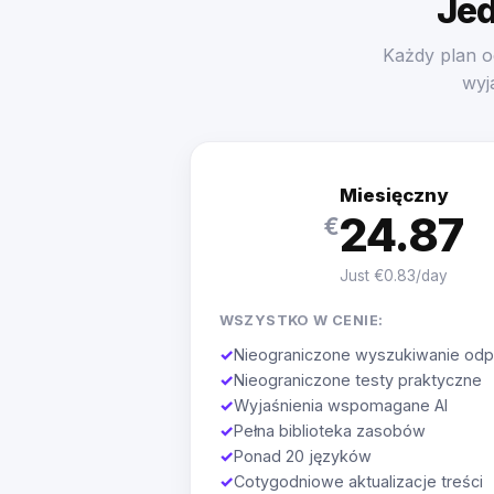
Jed
Każdy plan o
wyj
Miesięczny
24.87
€
Just €0.83/day
WSZYSTKO W CENIE:
✓
Nieograniczone wyszukiwanie odp
✓
Nieograniczone testy praktyczne
✓
Wyjaśnienia wspomagane AI
✓
Pełna biblioteka zasobów
✓
Ponad 20 języków
✓
Cotygodniowe aktualizacje treści