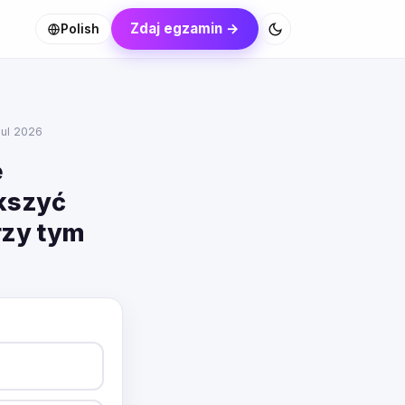
Zdaj egzamin →
Polish
Jul 2026
e
kszyć
rzy tym