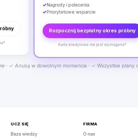
✓
Nagrody i polecenia
✓
Priorytetowe wsparcie
próbny
Rozpocznij bezpłatny okres próbny
na*
Karta kredytowa nie jest wymagana*
e · ✓ Anuluj w dowolnym momencie · ✓ Wszystkie plany 
UCZ SIĘ
FIRMA
Baza wiedzy
O nas