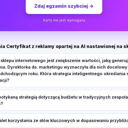
Zdaj egzamin szybciej
→
Karta nie jest wymagana
ia Certyfikat z reklamy opartej na AI nastawionej na 
klepu internetowego jest zwiększenie wartości, jaką generu
nia. Dyrektorka ds. marketingu wyznaczyła dla nich docelowy
adchodzącym roku. Która strategia inteligentnego określania
acji?
spotykaną strategią dotyczącą budżetu w tradycyjnych zespoł
h?
 zalet korzystania ze słów kluczowych w dopasowaniu przybli