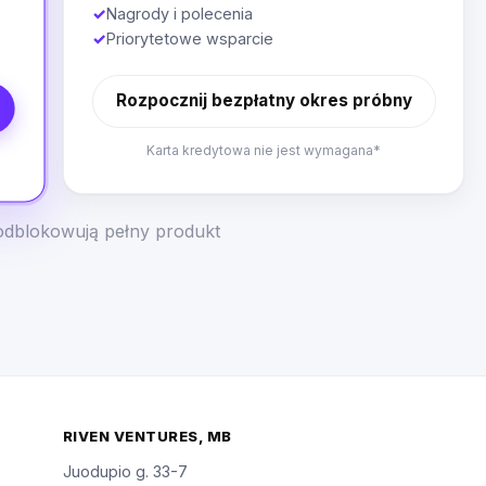
✓
Nagrody i polecenia
✓
Priorytetowe wsparcie
Rozpocznij bezpłatny okres próbny
Karta kredytowa nie jest wymagana*
odblokowują pełny produkt
RIVEN VENTURES, MB
Juodupio g. 33-7