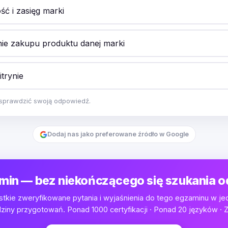
ć i zasięg marki
e zakupu produktu danej marki
trynie
y sprawdzić swoją odpowiedź.
Dodaj nas jako preferowane źródło w Google
min — bez niekończącego się szukania 
tkie zweryfikowane pytania i wyjaśnienia do tego egzaminu w je
iny przygotowań. Ponad 1000 certyfikacji · Ponad 20 języków · Z