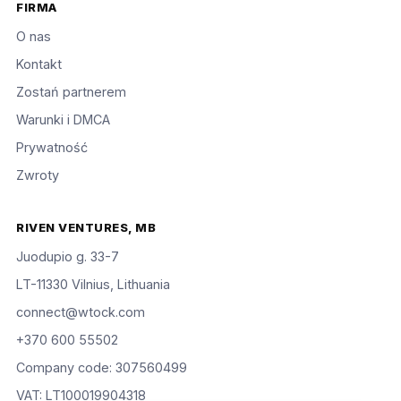
FIRMA
O nas
Kontakt
Zostań partnerem
Warunki i DMCA
Prywatność
Zwroty
RIVEN VENTURES, MB
Juodupio g. 33-7
LT-11330 Vilnius, Lithuania
connect@wtock.com
+370 600 55502
Company code: 307560499
VAT: LT100019904318