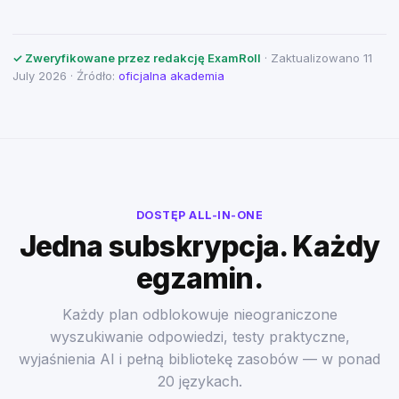
✓ Zweryfikowane przez redakcję ExamRoll
· Zaktualizowano 11
July 2026 · Źródło:
oficjalna akademia
DOSTĘP ALL-IN-ONE
Jedna subskrypcja. Każdy
egzamin.
Każdy plan odblokowuje nieograniczone
wyszukiwanie odpowiedzi, testy praktyczne,
wyjaśnienia AI i pełną bibliotekę zasobów — w ponad
20 językach.