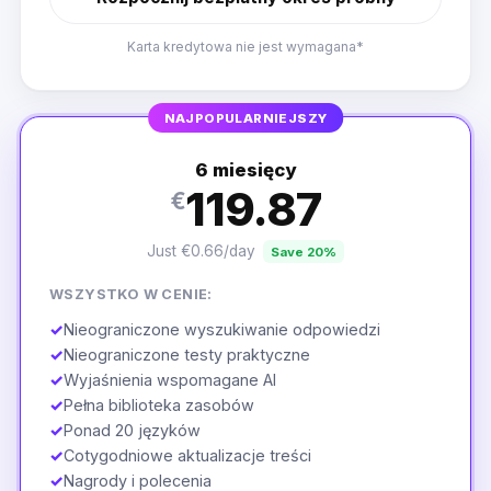
Karta kredytowa nie jest wymagana*
NAJPOPULARNIEJSZY
6 miesięcy
119.87
€
Just €0.66/day
Save 20%
WSZYSTKO W CENIE:
✓
Nieograniczone wyszukiwanie odpowiedzi
✓
Nieograniczone testy praktyczne
✓
Wyjaśnienia wspomagane AI
✓
Pełna biblioteka zasobów
✓
Ponad 20 języków
✓
Cotygodniowe aktualizacje treści
✓
Nagrody i polecenia