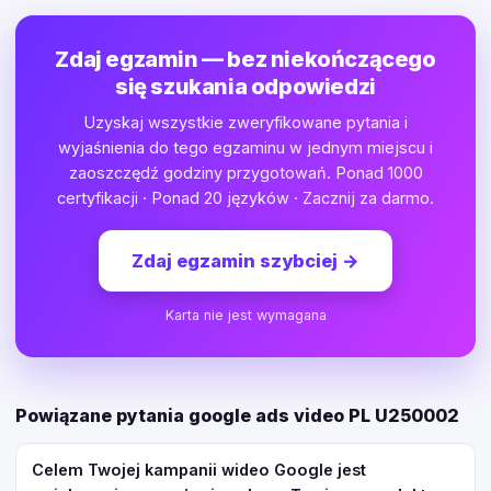
Zdaj egzamin — bez niekończącego
się szukania odpowiedzi
Uzyskaj wszystkie zweryfikowane pytania i
wyjaśnienia do tego egzaminu w jednym miejscu i
zaoszczędź godziny przygotowań. Ponad 1000
certyfikacji · Ponad 20 języków · Zacznij za darmo.
Zdaj egzamin szybciej
→
Karta nie jest wymagana
Powiązane pytania google ads video PL U250002
Celem Twojej kampanii wideo Google jest