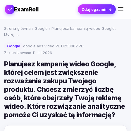
ExamRoll
Zdaj egzamin →
Strona główna
›
Google
› Planujesz kampanię wideo Google,
której …
Google
google ads video PL U250002
·
PL
·
Zaktualizowano 11 Jul 2026
Planujesz kampanię wideo Google,
której celem jest zwiększenie
rozważania zakupu Twojego
produktu. Chcesz zmierzyć liczbę
osób, które obejrzały Twoją reklamę
wideo. Które rozwiązanie analityczne
pomoże Ci uzyskać tę informację?