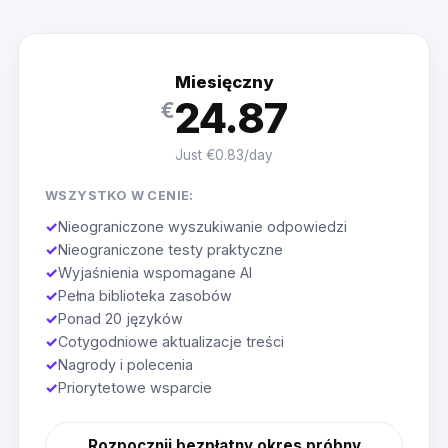
Miesięczny
24.87
€
Just €0.83/day
WSZYSTKO W CENIE:
✓
Nieograniczone wyszukiwanie odpowiedzi
✓
Nieograniczone testy praktyczne
✓
Wyjaśnienia wspomagane AI
✓
Pełna biblioteka zasobów
✓
Ponad 20 języków
✓
Cotygodniowe aktualizacje treści
✓
Nagrody i polecenia
✓
Priorytetowe wsparcie
Rozpocznij bezpłatny okres próbny