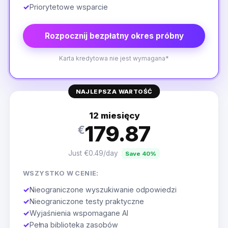
✓
Priorytetowe wsparcie
Rozpocznij bezpłatny okres próbny
Karta kredytowa nie jest wymagana*
NAJLEPSZA WARTOŚĆ
12 miesięcy
179.87
€
Just €0.49/day
Save 40%
WSZYSTKO W CENIE:
✓
Nieograniczone wyszukiwanie odpowiedzi
✓
Nieograniczone testy praktyczne
✓
Wyjaśnienia wspomagane AI
✓
Pełna biblioteka zasobów