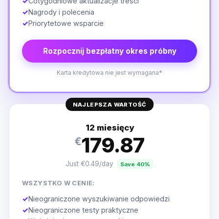
✓
Cotygodniowe aktualizacje treści
✓
Nagrody i polecenia
✓
Priorytetowe wsparcie
Rozpocznij bezpłatny okres próbny
Karta kredytowa nie jest wymagana*
NAJLEPSZA WARTOŚĆ
12 miesięcy
179.87
€
Just €0.49/day
Save 40%
WSZYSTKO W CENIE:
✓
Nieograniczone wyszukiwanie odpowiedzi
✓
Nieograniczone testy praktyczne