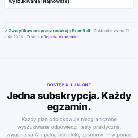
wyszukiwania [Najnowsze]
✓ Zweryfikowane przez redakcję ExamRoll
· Zaktualizowano 11
July 2026 · Źródło:
oficjalna akademia
DOSTĘP ALL-IN-ONE
Jedna subskrypcja. Każdy
egzamin.
Każdy plan odblokowuje nieograniczone
wyszukiwanie odpowiedzi, testy praktyczne,
wyjaśnienia AI i pełną bibliotekę zasobów — w ponad