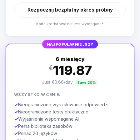
Rozpocznij bezpłatny okres próbny
Karta kredytowa nie jest wymagana*
NAJPOPULARNIEJSZY
6 miesięcy
119.87
€
Just €0.66/day
Save 20%
WSZYSTKO W CENIE:
✓
Nieograniczone wyszukiwanie odpowiedzi
✓
Nieograniczone testy praktyczne
✓
Wyjaśnienia wspomagane AI
✓
Pełna biblioteka zasobów
✓
Ponad 20 języków