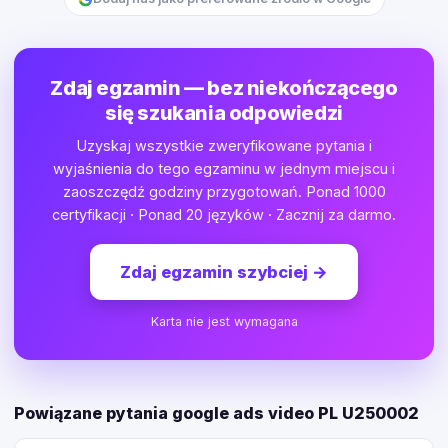
Zdaj egzamin — bez niekończącego
się szukania odpowiedzi
Uzyskaj wszystkie zweryfikowane pytania i
wyjaśnienia do tego egzaminu w jednym miejscu i
zaoszczędź godziny przygotowań. Ponad 1000
certyfikacji · Ponad 20 języków · Zacznij za darmo.
Zdaj egzamin szybciej
→
Karta nie jest wymagana
Powiązane pytania google ads video PL U250002