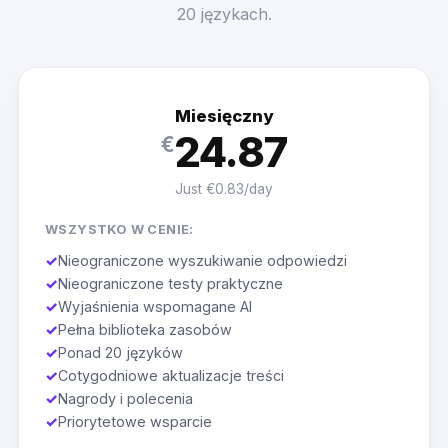
20 językach.
Miesięczny
24.87
€
Just €0.83/day
WSZYSTKO W CENIE:
✓
Nieograniczone wyszukiwanie odpowiedzi
✓
Nieograniczone testy praktyczne
✓
Wyjaśnienia wspomagane AI
✓
Pełna biblioteka zasobów
✓
Ponad 20 języków
✓
Cotygodniowe aktualizacje treści
✓
Nagrody i polecenia
✓
Priorytetowe wsparcie