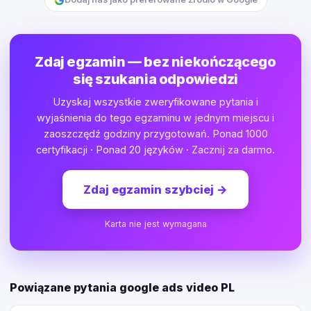
Zdaj egzamin — bez niekończącego
się szukania odpowiedzi
Uzyskaj wszystkie zweryfikowane pytania i
wyjaśnienia do tego egzaminu w jednym miejscu i
zaoszczędź godziny przygotowań. Ponad 1000
certyfikacji · Ponad 20 języków · Zacznij za darmo.
Zdaj egzamin szybciej
→
Karta nie jest wymagana
Powiązane pytania google ads video PL