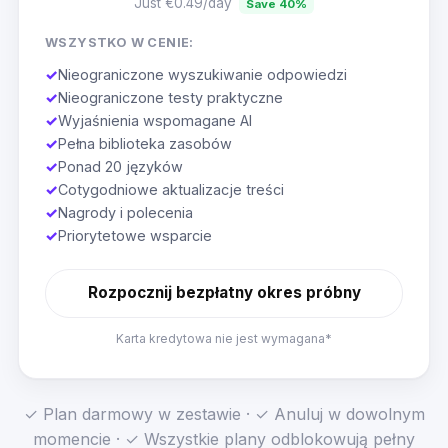
Just €0.49/day
Save 40%
WSZYSTKO W CENIE:
✓
Nieograniczone wyszukiwanie odpowiedzi
✓
Nieograniczone testy praktyczne
✓
Wyjaśnienia wspomagane AI
✓
Pełna biblioteka zasobów
✓
Ponad 20 języków
✓
Cotygodniowe aktualizacje treści
✓
Nagrody i polecenia
✓
Priorytetowe wsparcie
Rozpocznij bezpłatny okres próbny
Karta kredytowa nie jest wymagana*
✓ Plan darmowy w zestawie · ✓ Anuluj w dowolnym
momencie · ✓ Wszystkie plany odblokowują pełny