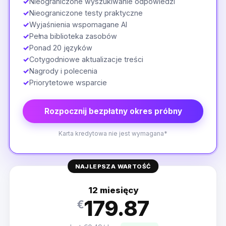
✓
Nieograniczone wyszukiwanie odpowiedzi
✓
Nieograniczone testy praktyczne
✓
Wyjaśnienia wspomagane AI
✓
Pełna biblioteka zasobów
✓
Ponad 20 języków
✓
Cotygodniowe aktualizacje treści
✓
Nagrody i polecenia
✓
Priorytetowe wsparcie
Rozpocznij bezpłatny okres próbny
Karta kredytowa nie jest wymagana*
NAJLEPSZA WARTOŚĆ
12 miesięcy
179.87
€