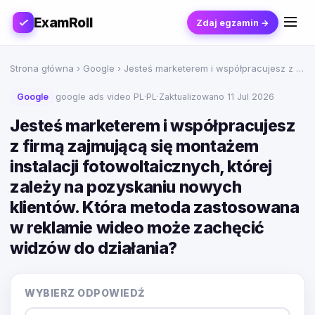
ExamRoll
Zdaj egzamin →
Strona główna
›
Google
› Jesteś marketerem i współpracujesz z …
Google
google ads video PL
·
PL
·
Zaktualizowano 11 Jul 2026
Jesteś marketerem i współpracujesz
z firmą zajmującą się montażem
instalacji fotowoltaicznych, której
zależy na pozyskaniu nowych
klientów. Która metoda zastosowana
w reklamie wideo może zachęcić
widzów do działania?
WYBIERZ ODPOWIEDŹ