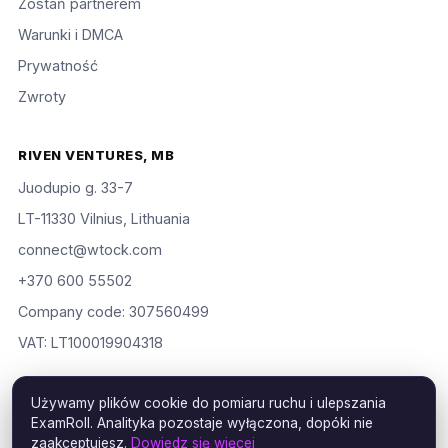
Zostań partnerem
Warunki i DMCA
Prywatność
Zwroty
RIVEN VENTURES, MB
Juodupio g. 33-7
LT-11330 Vilnius, Lithuania
connect@wtock.com
+370 600 55502
Company code: 307560499
VAT: LT100019904318
Używamy plików cookie do pomiaru ruchu i ulepszania
ExamRoll. Analityka pozostaje wyłączona, dopóki nie
© 2016–2026 Riven Ventures, MB. Wszelkie prawa zastrzeżone.
zaakceptujesz.
Dowiedz się więcej