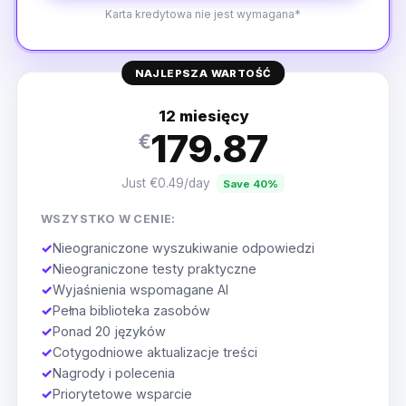
Karta kredytowa nie jest wymagana*
NAJLEPSZA WARTOŚĆ
12 miesięcy
179.87
€
Just €0.49/day
Save 40%
WSZYSTKO W CENIE:
✓
Nieograniczone wyszukiwanie odpowiedzi
✓
Nieograniczone testy praktyczne
✓
Wyjaśnienia wspomagane AI
✓
Pełna biblioteka zasobów
✓
Ponad 20 języków
✓
Cotygodniowe aktualizacje treści
✓
Nagrody i polecenia
✓
Priorytetowe wsparcie