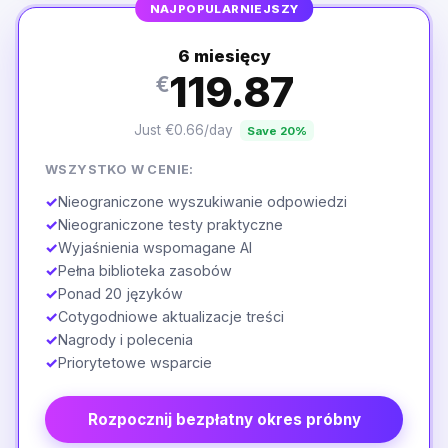
NAJPOPULARNIEJSZY
6 miesięcy
119.87
€
Just €0.66/day
Save 20%
WSZYSTKO W CENIE:
✓
Nieograniczone wyszukiwanie odpowiedzi
✓
Nieograniczone testy praktyczne
✓
Wyjaśnienia wspomagane AI
✓
Pełna biblioteka zasobów
✓
Ponad 20 języków
✓
Cotygodniowe aktualizacje treści
✓
Nagrody i polecenia
✓
Priorytetowe wsparcie
Rozpocznij bezpłatny okres próbny