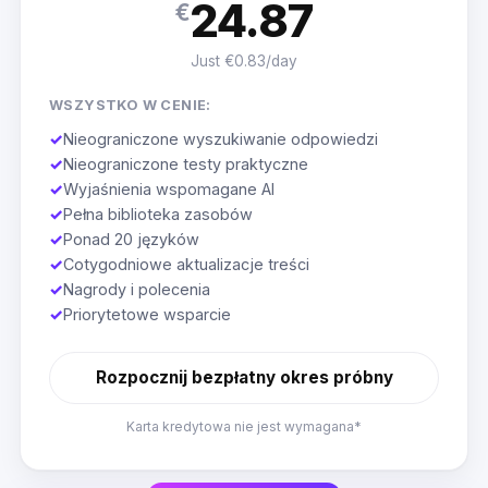
24.87
€
Just €0.83/day
WSZYSTKO W CENIE:
✓
Nieograniczone wyszukiwanie odpowiedzi
✓
Nieograniczone testy praktyczne
✓
Wyjaśnienia wspomagane AI
✓
Pełna biblioteka zasobów
✓
Ponad 20 języków
✓
Cotygodniowe aktualizacje treści
✓
Nagrody i polecenia
✓
Priorytetowe wsparcie
Rozpocznij bezpłatny okres próbny
Karta kredytowa nie jest wymagana*