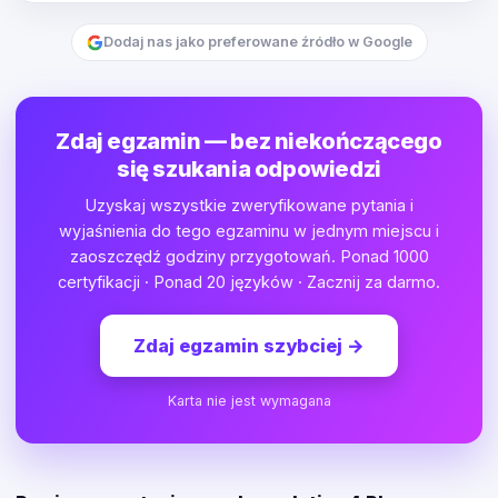
Dodaj nas jako preferowane źródło w Google
Zdaj egzamin — bez niekończącego
się szukania odpowiedzi
Uzyskaj wszystkie zweryfikowane pytania i
wyjaśnienia do tego egzaminu w jednym miejscu i
zaoszczędź godziny przygotowań. Ponad 1000
certyfikacji · Ponad 20 języków · Zacznij za darmo.
Zdaj egzamin szybciej
→
Karta nie jest wymagana