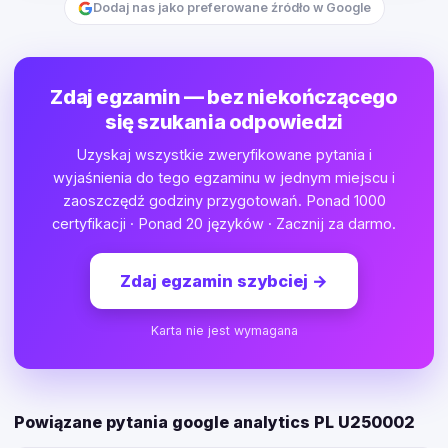
Dodaj nas jako preferowane źródło w Google
Zdaj egzamin — bez niekończącego
się szukania odpowiedzi
Uzyskaj wszystkie zweryfikowane pytania i
wyjaśnienia do tego egzaminu w jednym miejscu i
zaoszczędź godziny przygotowań. Ponad 1000
certyfikacji · Ponad 20 języków · Zacznij za darmo.
Zdaj egzamin szybciej
→
Karta nie jest wymagana
Powiązane pytania google analytics PL U250002