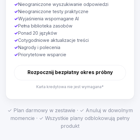
✓
Nieograniczone wyszukiwanie odpowiedzi
✓
Nieograniczone testy praktyczne
✓
Wyjaśnienia wspomagane AI
✓
Pełna biblioteka zasobów
✓
Ponad 20 języków
✓
Cotygodniowe aktualizacje treści
✓
Nagrody i polecenia
✓
Priorytetowe wsparcie
Rozpocznij bezpłatny okres próbny
Karta kredytowa nie jest wymagana*
✓ Plan darmowy w zestawie · ✓ Anuluj w dowolnym
momencie · ✓ Wszystkie plany odblokowują pełny
produkt