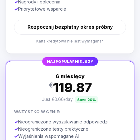
✓
Nagrody i polecenia
✓
Priorytetowe wsparcie
Rozpocznij bezpłatny okres próbny
Karta kredytowa nie jest wymagana*
NAJPOPULARNIEJSZY
6 miesięcy
119.87
€
Just €0.66/day
Save 20%
WSZYSTKO W CENIE:
✓
Nieograniczone wyszukiwanie odpowiedzi
✓
Nieograniczone testy praktyczne
✓
Wyjaśnienia wspomagane AI