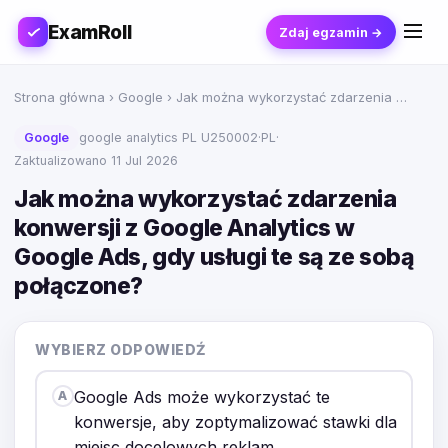
ExamRoll
Zdaj egzamin →
Strona główna
›
Google
› Jak można wykorzystać zdarzenia …
Google
google analytics PL U250002
·
PL
·
Zaktualizowano 11 Jul 2026
Jak można wykorzystać zdarzenia
konwersji z Google Analytics w
Google Ads, gdy usługi te są ze sobą
połączone?
WYBIERZ ODPOWIEDŹ
Google Ads może wykorzystać te
A
konwersje, aby zoptymalizować stawki dla
miejsc docelowych reklam