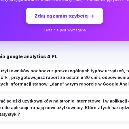
Zdaj egzamin szybciej
→
Karta nie jest wymagana
ia google analytics 4 PL
lu użytkowników pochodzi z poszczególnych typów urządzeń, ta
órki, przygotowujesz raport za ostatnie 30 dni z odpowiedni
tych informacji stanowi „dane” w tym raporcie w Google Anal
ć ścieżki użytkowników na stronie internetowej i w aplikacji
ę i do aplikacji trafiają nowi użytkownicy. Które z tych narzęd
tatystyki?