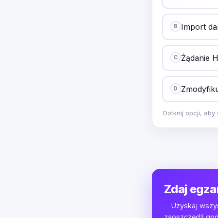
Import d
B
Żądanie 
C
Zmodyfiku
D
Dotknij opcji, ab
Zdaj egza
Uzyskaj wszys
zaoszczędź godz