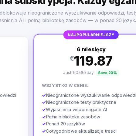
na subskrypcja. Każdy egza
dblokowuje nieograniczone wyszukiwanie odpowiedzi, test
aśnienia AI i pełną bibliotekę zasobów — w ponad 20 język
NAJPOPULARNIEJSZY
6 miesięcy
119.87
€
Just €0.66/day
Save 20%
WSZYSTKO W CENIE:
✓
Nieograniczone wyszukiwanie odpowiedz
owiedzi
✓
Nieograniczone testy praktyczne
✓
Wyjaśnienia wspomagane AI
✓
Pełna biblioteka zasobów
✓
Ponad 20 języków
✓
Cotygodniowe aktualizacje treści