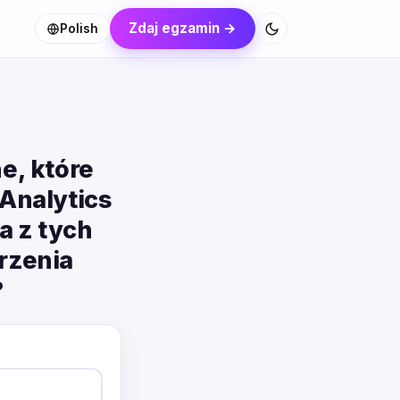
Zdaj egzamin →
Polish
e, które
Analytics
ra z tych
arzenia
?