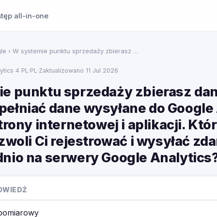
tęp all-in-one
le
› W systemie punktu sprzedaży zbierasz …
ytics 4 PL
·
PL
·
Zaktualizowano 11 Jul 2026
e punktu sprzedaży zbierasz dan
ełniać dane wysyłane do Google 
trony internetowej i aplikacji. Któ
zwoli Ci rejestrować i wysyłać zd
nio na serwery Google Analytics
OWIEDŹ
 pomiarowy