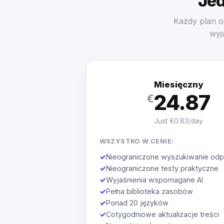
Jed
Każdy plan o
wyj
Miesięczny
24.87
€
Just €0.83/day
WSZYSTKO W CENIE:
✓
Nieograniczone wyszukiwanie odp
✓
Nieograniczone testy praktyczne
✓
Wyjaśnienia wspomagane AI
✓
Pełna biblioteka zasobów
✓
Ponad 20 języków
✓
Cotygodniowe aktualizacje treści