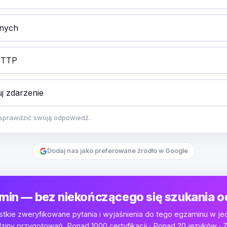
anych
HTTP
j zdarzenie
y sprawdzić swoją odpowiedź.
Dodaj nas jako preferowane źródło w Google
min — bez niekończącego się szukania 
tkie zweryfikowane pytania i wyjaśnienia do tego egzaminu w je
iny przygotowań. Ponad 1000 certyfikacji · Ponad 20 języków · Z