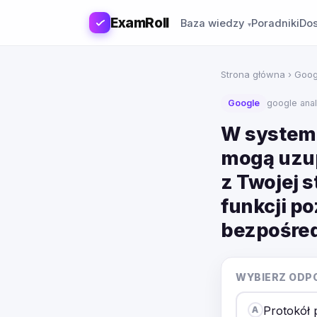
ExamRoll
Baza wiedzy
Poradniki
Dos
Strona główna
›
Goog
Google
google anal
W systemi
mogą uzup
z Twojej s
funkcji po
bezpośred
WYBIERZ ODP
Protokół
A