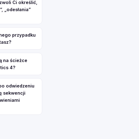
oli Ci określić,
”, „odesłania”
onego przypadku
tasz?
ą na ścieżce
tics 4?
 po odwiedzeniu
ę sekwencji
awieniami