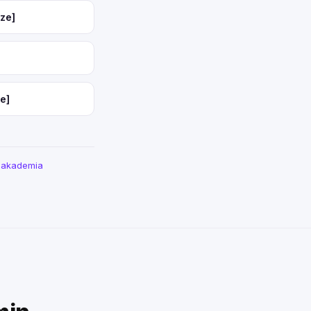
ze]
e]
a akademia