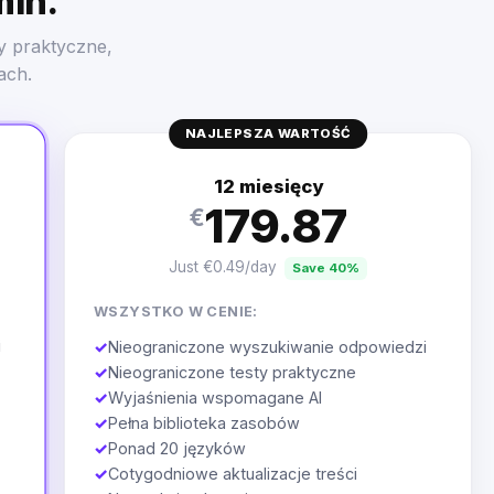
min.
y praktyczne,
ach.
NAJLEPSZA WARTOŚĆ
12 miesięcy
179.87
€
Just €0.49/day
Save 40%
WSZYSTKO W CENIE:
i
✓
Nieograniczone wyszukiwanie odpowiedzi
✓
Nieograniczone testy praktyczne
✓
Wyjaśnienia wspomagane AI
✓
Pełna biblioteka zasobów
✓
Ponad 20 języków
✓
Cotygodniowe aktualizacje treści