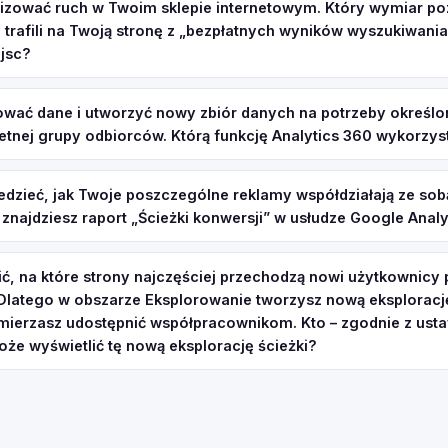
izować ruch w Twoim sklepie internetowym. Który wymiar pozw
trafili na Twoją stronę z „bezpłatnych wyników wyszukiwania
ejsc?
rować dane i utworzyć nowy zbiór danych na potrzeby określ
retnej grupy odbiorców. Którą funkcję Analytics 360 wykorzys
edzieć, jak Twoje poszczególne reklamy współdziałają ze sob
 znajdziesz raport „Ścieżki konwersji” w usłudze Google Analy
ć, na które strony najczęściej przechodzą nowi użytkownicy
 Dlatego w obszarze Eksplorowanie tworzysz nową eksploracj
zamierzasz udostępnić współpracownikom. Kto – zgodnie z ust
że wyświetlić tę nową eksplorację ścieżki?