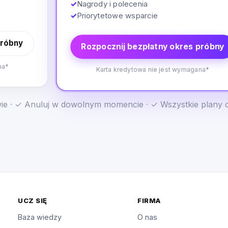
✓
Nagrody i polecenia
✓
Priorytetowe wsparcie
próbny
Rozpocznij bezpłatny okres próbny
na*
Karta kredytowa nie jest wymagana*
e · ✓ Anuluj w dowolnym momencie · ✓ Wszystkie plany 
UCZ SIĘ
FIRMA
Baza wiedzy
O nas