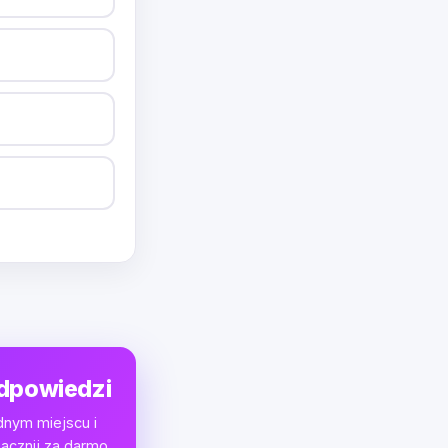
odpowiedzi
dnym miejscu i
acznij za darmo.