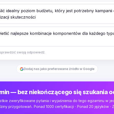
lić idealny poziom budżetu, który jest potrzebny kampanii
zacji skuteczności
etlić najlepsze kombinacje komponentów dla każdego typ
y sprawdzić swoją odpowiedź.
Dodaj nas jako preferowane źródło w Google
min — bez niekończącego się szukania 
tkie zweryfikowane pytania i wyjaśnienia do tego egzaminu w je
iny przygotowań. Ponad 1000 certyfikacji · Ponad 20 języków · Z