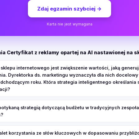
Zdaj egzamin szybciej
→
Karta nie jest wymagana
ia Certyfikat z reklamy opartej na AI nastawionej na 
klepu internetowego jest zwiększenie wartości, jaką generu
nia. Dyrektorka ds. marketingu wyznaczyła dla nich docelowy
adchodzącym roku. Która strategia inteligentnego określania
acji?
spotykaną strategią dotyczącą budżetu w tradycyjnych zespoł
h?
 zalet korzystania ze słów kluczowych w dopasowaniu przybli