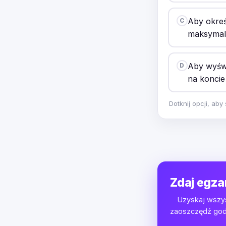
Aby okreś
C
maksymali
Aby wyświ
D
na koncie
Dotknij opcji, ab
Zdaj egza
Uzyskaj wszys
zaoszczędź godz