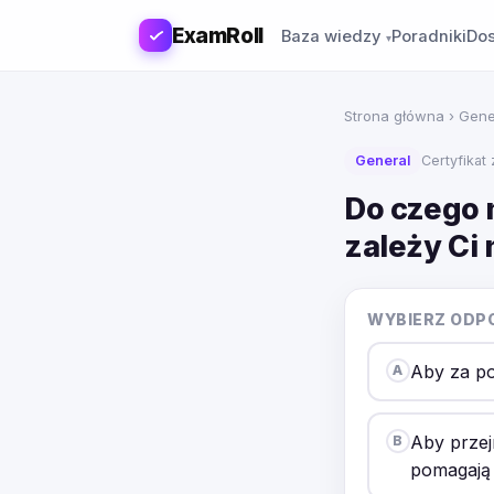
ExamRoll
Baza wiedzy
Poradniki
Dos
Strona główna
›
Gene
General
Certyfikat
Do czego 
zależy Ci
WYBIERZ ODP
Aby za po
A
Aby przej
B
pomagają 