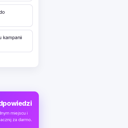
 do
u kampanii
odpowiedzi
dnym miejscu i
acznij za darmo.