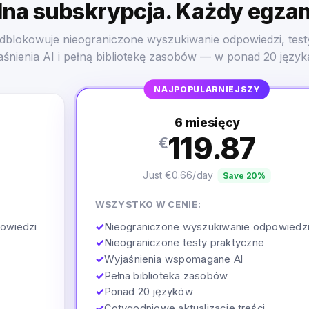
na subskrypcja. Każdy egza
dblokowuje nieograniczone wyszukiwanie odpowiedzi, test
aśnienia AI i pełną bibliotekę zasobów — w ponad 20 język
NAJPOPULARNIEJSZY
6 miesięcy
119.87
€
Just €0.66/day
Save 20%
WSZYSTKO W CENIE:
✓
Nieograniczone wyszukiwanie odpowiedz
owiedzi
✓
Nieograniczone testy praktyczne
✓
Wyjaśnienia wspomagane AI
✓
Pełna biblioteka zasobów
✓
Ponad 20 języków
✓
Cotygodniowe aktualizacje treści