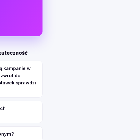
skuteczność
ją kampanie w
 zwrot do
 stawek sprawdzi
ach
żonym?