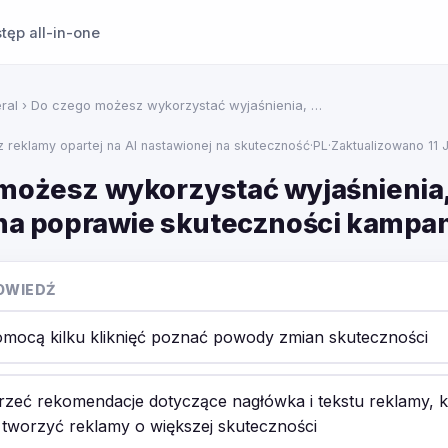
tęp all-in-one
ral
› Do czego możesz wykorzystać wyjaśnienia, …
 z reklamy opartej na AI nastawionej na skuteczność
·
PL
·
Zaktualizowano 11 
możesz wykorzystać wyjaśnienia
 na poprawie skuteczności kampan
OWIEDŹ
mocą kilku kliknięć poznać powody zmian skuteczności
rzeć rekomendacje dotyczące nagłówka i tekstu reklamy, k
tworzyć reklamy o większej skuteczności