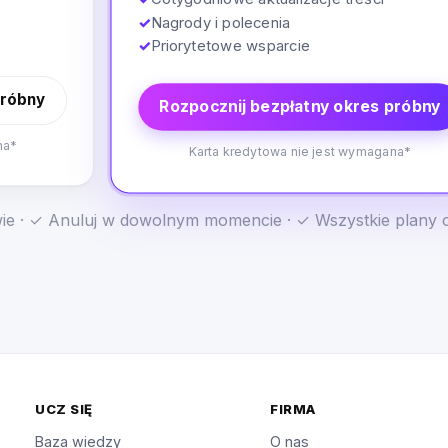
✓
Nagrody i polecenia
✓
Priorytetowe wsparcie
próbny
Rozpocznij bezpłatny okres próbny
na*
Karta kredytowa nie jest wymagana*
e · ✓ Anuluj w dowolnym momencie · ✓ Wszystkie plany 
UCZ SIĘ
FIRMA
Baza wiedzy
O nas