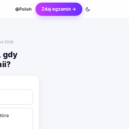
Zdaj egzamin →
Polish
Jul 2026
, gdy
ii?
tóre