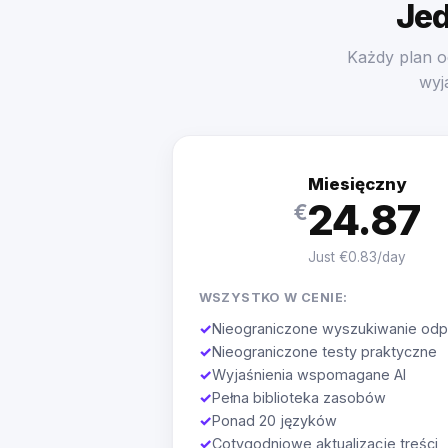
Jed
Każdy plan o
wyj
Miesięczny
24.87
€
Just €0.83/day
WSZYSTKO W CENIE:
✓
Nieograniczone wyszukiwanie odp
✓
Nieograniczone testy praktyczne
✓
Wyjaśnienia wspomagane AI
✓
Pełna biblioteka zasobów
✓
Ponad 20 języków
✓
Cotygodniowe aktualizacje treści