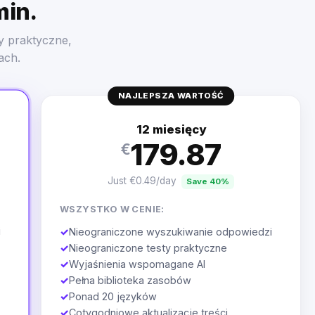
min.
y praktyczne,
ach.
NAJLEPSZA WARTOŚĆ
12 miesięcy
179.87
€
Just €0.49/day
Save 40%
WSZYSTKO W CENIE:
i
✓
Nieograniczone wyszukiwanie odpowiedzi
✓
Nieograniczone testy praktyczne
✓
Wyjaśnienia wspomagane AI
✓
Pełna biblioteka zasobów
✓
Ponad 20 języków
✓
Cotygodniowe aktualizacje treści