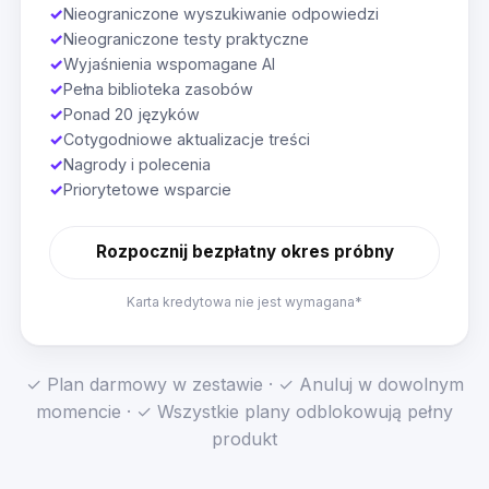
✓
Nieograniczone wyszukiwanie odpowiedzi
✓
Nieograniczone testy praktyczne
✓
Wyjaśnienia wspomagane AI
✓
Pełna biblioteka zasobów
✓
Ponad 20 języków
✓
Cotygodniowe aktualizacje treści
✓
Nagrody i polecenia
✓
Priorytetowe wsparcie
Rozpocznij bezpłatny okres próbny
Karta kredytowa nie jest wymagana*
✓ Plan darmowy w zestawie · ✓ Anuluj w dowolnym
momencie · ✓ Wszystkie plany odblokowują pełny
produkt