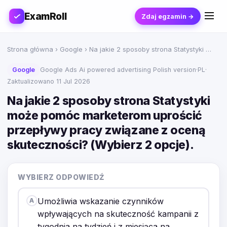
ExamRoll
Zdaj egzamin →
Strona główna
›
Google
› Na jakie 2 sposoby strona Statystyki …
Google
Google Ads Ai powered advertising Polish version
·
PL
·
Zaktualizowano 11 Jul 2026
Na jakie 2 sposoby strona Statystyki
może pomóc marketerom uprościć
przepływy pracy związane z oceną
skuteczności? (Wybierz 2 opcje).
WYBIERZ ODPOWIEDŹ
Umożliwia wskazanie czynników
A
wpływających na skuteczność kampanii z
tygodnia na tydzień i z miesiąca na