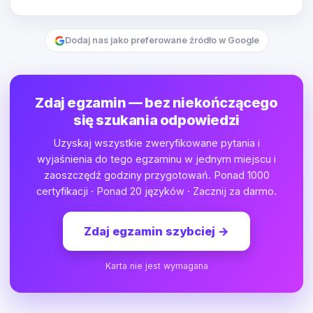
Dodaj nas jako preferowane źródło w Google
Zdaj egzamin — bez niekończącego
się szukania odpowiedzi
Uzyskaj wszystkie zweryfikowane pytania i
wyjaśnienia do tego egzaminu w jednym miejscu i
zaoszczędź godziny przygotowań. Ponad 1000
certyfikacji · Ponad 20 języków · Zacznij za darmo.
Zdaj egzamin szybciej
→
Karta nie jest wymagana