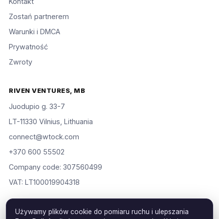
Kontakt
Zostań partnerem
Warunki i DMCA
Prywatność
Zwroty
RIVEN VENTURES, MB
Juodupio g. 33-7
LT-11330 Vilnius, Lithuania
connect@wtock.com
+370 600 55502
Company code: 307560499
VAT: LT100019904318
Używamy plików cookie do pomiaru ruchu i ulepszania