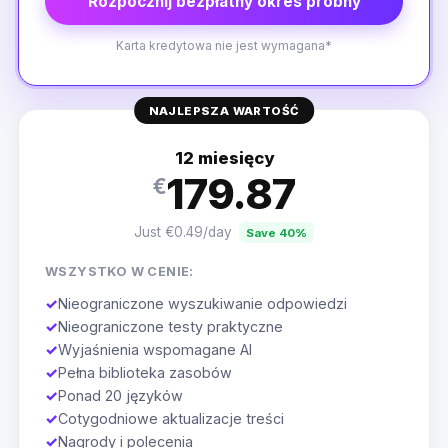
Rozpocznij bezpłatny okres próbny
Karta kredytowa nie jest wymagana*
NAJLEPSZA WARTOŚĆ
12 miesięcy
179.87
€
Just €0.49/day
Save 40%
WSZYSTKO W CENIE:
✓
Nieograniczone wyszukiwanie odpowiedzi
✓
Nieograniczone testy praktyczne
✓
Wyjaśnienia wspomagane AI
✓
Pełna biblioteka zasobów
✓
Ponad 20 języków
✓
Cotygodniowe aktualizacje treści
✓
Nagrody i polecenia