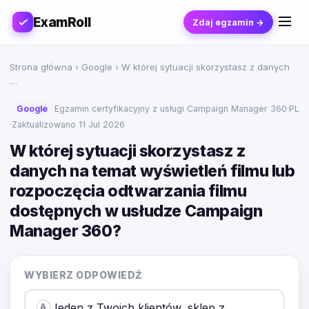
ExamRoll
Zdaj egzamin →
Strona główna
›
Google
› W której sytuacji skorzystasz z danych
…
Google
Egzamin certyfikacyjny z usługi Campaign Manager 360
·
PL
·
Zaktualizowano 11 Jul 2026
W której sytuacji skorzystasz z
danych na temat wyświetleń filmu lub
rozpoczęcia odtwarzania filmu
dostępnych w usłudze Campaign
Manager 360?
WYBIERZ ODPOWIEDŹ
Jeden z Twoich klientów, sklep z
A