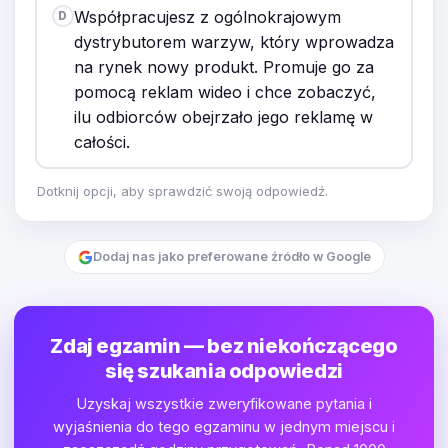
Współpracujesz z ogólnokrajowym
D
dystrybutorem warzyw, który wprowadza
na rynek nowy produkt. Promuje go za
pomocą reklam wideo i chce zobaczyć,
ilu odbiorców obejrzało jego reklamę w
całości.
Dotknij opcji, aby sprawdzić swoją odpowiedź.
Dodaj nas jako preferowane źródło w Google
Zdaj egzamin — bez niekończącego
się szukania odpowiedzi
Uzyskaj wszystkie zweryfikowane pytania i
wyjaśnienia do tego egzaminu w jednym miejscu i