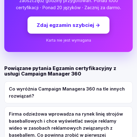
zaoszczędź godziny przygotowań. Ponad 1000
certyfikacji · Ponad 20 języków · Zacznij za darmo.
Zdaj egzamin szybciej
→
Karta nie jest wymagana
Powiązane pytania Egzamin certyfikacyjny z
usługi Campaign Manager 360
Co wyróżnia Campaign Managera 360 na tle innych
rozwiązań?
Firma odzieżowa wprowadza na rynek linię strojów
baseballowych i chce wyświetlać swoje reklamy
wideo w zasobach reklamowych związanych z
baseballem. Co powinna zrobić w pierwszej