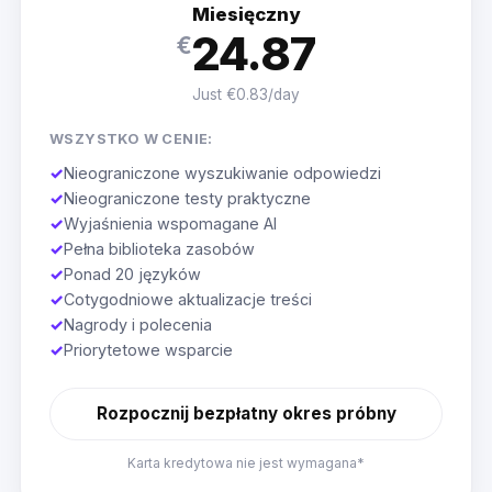
Miesięczny
24.87
€
Just €0.83/day
WSZYSTKO W CENIE:
✓
Nieograniczone wyszukiwanie odpowiedzi
✓
Nieograniczone testy praktyczne
✓
Wyjaśnienia wspomagane AI
✓
Pełna biblioteka zasobów
✓
Ponad 20 języków
✓
Cotygodniowe aktualizacje treści
✓
Nagrody i polecenia
✓
Priorytetowe wsparcie
Rozpocznij bezpłatny okres próbny
Karta kredytowa nie jest wymagana*