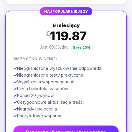
NAJPOPULARNIEJSZY
6 miesięcy
119.87
€
Just €0.66/day
Save 20%
WSZYSTKO W CENIE:
✓
Nieograniczone wyszukiwanie odpowiedzi
✓
Nieograniczone testy praktyczne
✓
Wyjaśnienia wspomagane AI
✓
Pełna biblioteka zasobów
✓
Ponad 20 języków
✓
Cotygodniowe aktualizacje treści
✓
Nagrody i polecenia
✓
Priorytetowe wsparcie