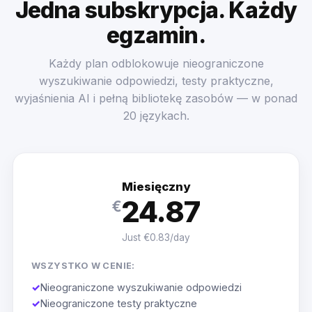
Jedna subskrypcja. Każdy
egzamin.
Każdy plan odblokowuje nieograniczone
wyszukiwanie odpowiedzi, testy praktyczne,
wyjaśnienia AI i pełną bibliotekę zasobów — w ponad
20 językach.
Miesięczny
24.87
€
Just €0.83/day
WSZYSTKO W CENIE:
✓
Nieograniczone wyszukiwanie odpowiedzi
✓
Nieograniczone testy praktyczne