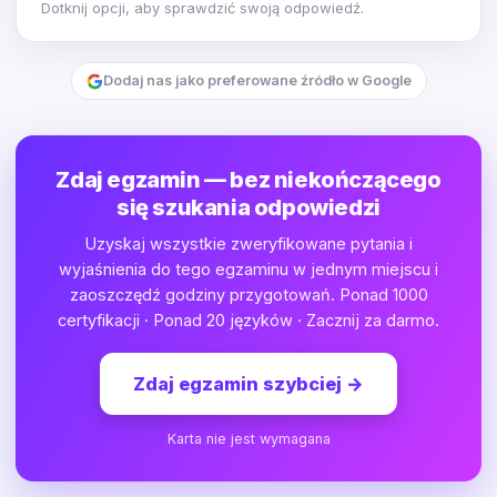
Dotknij opcji, aby sprawdzić swoją odpowiedź.
Dodaj nas jako preferowane źródło w Google
Zdaj egzamin — bez niekończącego
się szukania odpowiedzi
Uzyskaj wszystkie zweryfikowane pytania i
wyjaśnienia do tego egzaminu w jednym miejscu i
zaoszczędź godziny przygotowań. Ponad 1000
certyfikacji · Ponad 20 języków · Zacznij za darmo.
Zdaj egzamin szybciej
→
Karta nie jest wymagana