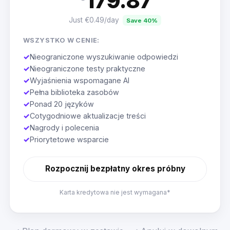
179.87
Just €0.49/day
Save 40%
WSZYSTKO W CENIE:
✓
Nieograniczone wyszukiwanie odpowiedzi
✓
Nieograniczone testy praktyczne
✓
Wyjaśnienia wspomagane AI
✓
Pełna biblioteka zasobów
✓
Ponad 20 języków
✓
Cotygodniowe aktualizacje treści
✓
Nagrody i polecenia
✓
Priorytetowe wsparcie
Rozpocznij bezpłatny okres próbny
Karta kredytowa nie jest wymagana*