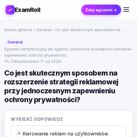
ExamRoll
Zdaj egzamin →
Strona główna
›
General
› Co jest skutecznym sposobem na …
General
Egzamin certyfikacyjny dla agencji i partnerów poświęcony tematowi
zapewniania ochrony prywatności
·
PL
·
Zaktualizowano 11 Jul 2026
Co jest skutecznym sposobem na
rozszerzenie strategii reklamowej
przy jednoczesnym zapewnieniu
ochrony prywatności?
WYBIERZ ODPOWIEDŹ
Kierowanie reklam na użytkowników
A