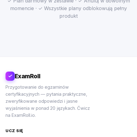
✓ Plan darmowy w zestawie · ✓ Anuluj w dowolnym
momencie · ✓ Wszystkie plany odblokowują pełny
produkt
ExamRoll
Przygotowanie do egzaminów
certyfikacyjnych — pytania praktyczne,
zweryfikowane odpowiedzi i jasne
wyjaśnienia w ponad 20 językach. Ćwicz
na ExamRoll.io.
UCZ SIĘ