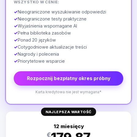
WSZYSTKO W CENIE:
✓
Nieograniczone wyszukiwanie odpowiedzi
✓
Nieograniczone testy praktyczne
✓
Wyjaśnienia wspomagane AI
✓
Pełna biblioteka zasobów
✓
Ponad 20 języków
✓
Cotygodniowe aktualizacje treści
✓
Nagrody i polecenia
✓
Priorytetowe wsparcie
Rozpocznij bezpłatny okres próbny
Karta kredytowa nie jest wymagana*
NAJLEPSZA WARTOŚĆ
12 miesięcy
€