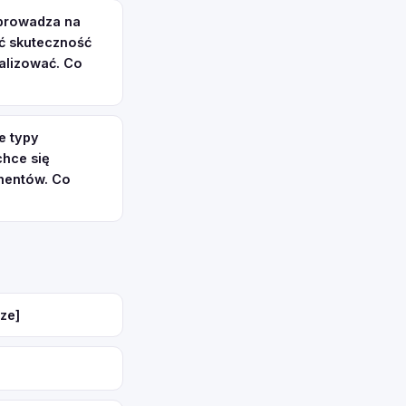
wprowadza na
ć skuteczność
alizować. Co
e typy
chce się
ementów. Co
ze]