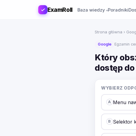
ExamRoll
Baza wiedzy
Poradniki
Dos
Strona główna
›
Goog
Google
Egzamin cer
Który obs
dostęp do
WYBIERZ ODP
Menu naw
A
Selektor 
B