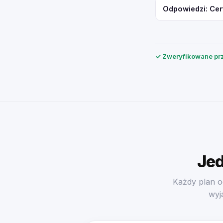
Odpowiedzi: Cer
✓ Zweryfikowane prz
Jed
Każdy plan o
wyj