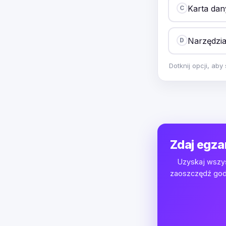
Karta dan
C
Narzędzia
D
Dotknij opcji, ab
Zdaj egza
Uzyskaj wszys
zaoszczędź godz