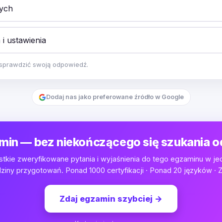
ych
 i ustawienia
y sprawdzić swoją odpowiedź.
Dodaj nas jako preferowane źródło w Google
min — bez niekończącego się szukania 
tkie zweryfikowane pytania i wyjaśnienia do tego egzaminu w je
iny przygotowań. Ponad 1000 certyfikacji · Ponad 20 języków · Z
Zdaj egzamin szybciej
→