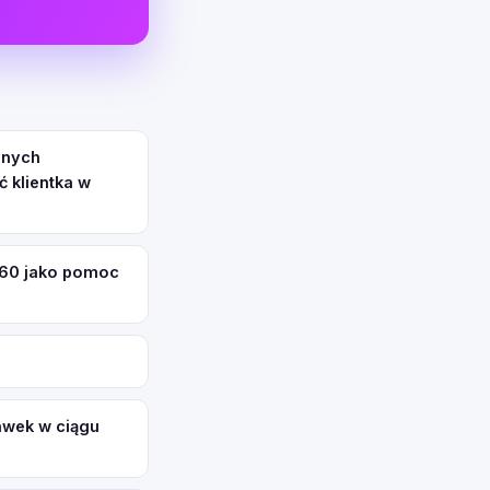
onych
 klientka w
360 jako pomoc
tawek w ciągu