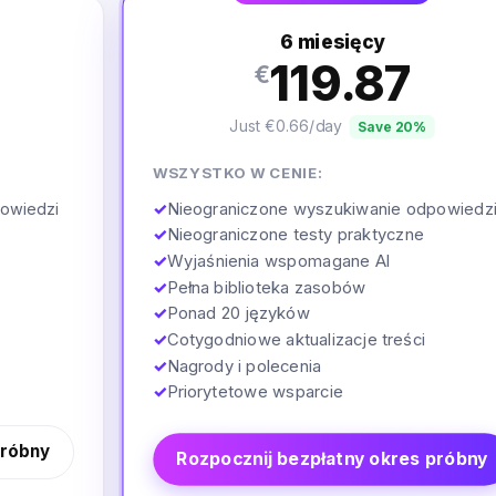
6 miesięcy
119.87
€
Just €0.66/day
Save 20%
WSZYSTKO W CENIE:
✓
Nieograniczone wyszukiwanie odpowiedz
owiedzi
✓
Nieograniczone testy praktyczne
✓
Wyjaśnienia wspomagane AI
✓
Pełna biblioteka zasobów
✓
Ponad 20 języków
✓
Cotygodniowe aktualizacje treści
✓
Nagrody i polecenia
✓
Priorytetowe wsparcie
próbny
Rozpocznij bezpłatny okres próbny