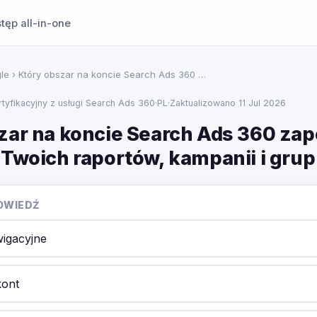
tęp all-in-one
le
› Który obszar na koncie Search Ads 360 …
tyfikacyjny z usługi Search Ads 360
·
PL
·
Zaktualizowano 11 Jul 2026
zar na koncie Search Ads 360 zap
 Twoich raportów, kampanii i grup
OWIEDŹ
igacyjne
kont