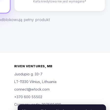
Karta kredytowa nie jest wymagana*
odblokowują pełny produkt
RIVEN VENTURES, MB
Juodupio g. 33-7
LT-11330 Vilnius, Lithuania
connect@wtock.com
+370 600 55502
Company code: 307560499