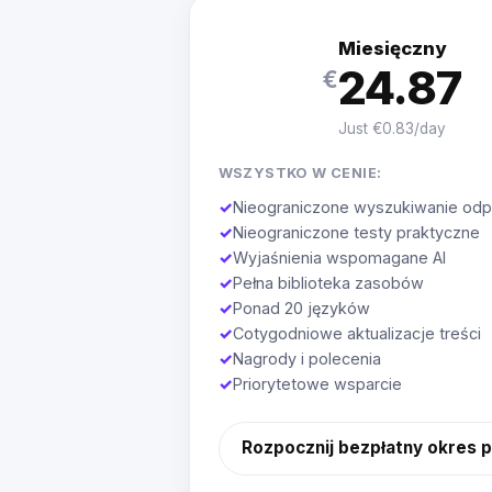
Miesięczny
24.87
€
Just €0.83/day
WSZYSTKO W CENIE:
✓
Nieograniczone wyszukiwanie odp
✓
Nieograniczone testy praktyczne
✓
Wyjaśnienia wspomagane AI
✓
Pełna biblioteka zasobów
✓
Ponad 20 języków
✓
Cotygodniowe aktualizacje treści
✓
Nagrody i polecenia
✓
Priorytetowe wsparcie
Rozpocznij bezpłatny okres 