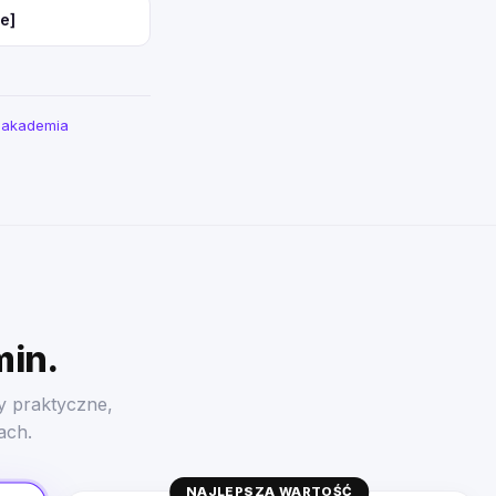
e]
a akademia
min.
y praktyczne,
ach.
NAJLEPSZA WARTOŚĆ