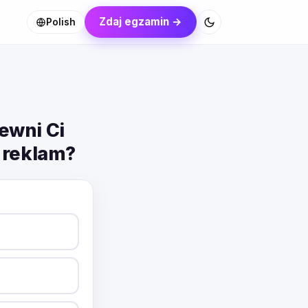
Zdaj egzamin →
Polish
ewni Ci
 reklam?