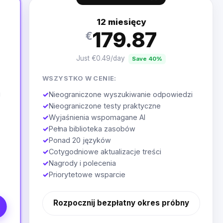
12 miesięcy
179.87
€
Just €0.49/day
Save 40%
WSZYSTKO W CENIE:
i
✓
Nieograniczone wyszukiwanie odpowiedzi
✓
Nieograniczone testy praktyczne
✓
Wyjaśnienia wspomagane AI
✓
Pełna biblioteka zasobów
✓
Ponad 20 języków
✓
Cotygodniowe aktualizacje treści
✓
Nagrody i polecenia
✓
Priorytetowe wsparcie
Rozpocznij bezpłatny okres próbny