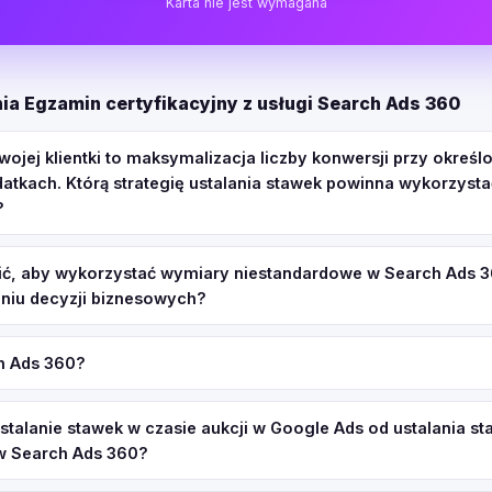
Karta nie jest wymagana
ia Egzamin certyfikacyjny z usługi Search Ads 360
ojej klientki to maksymalizacja liczby konwersji przy określ
tkach. Którą strategię ustalania stawek powinna wykorzystać
?
ić, aby wykorzystać wymiary niestandardowe w Search Ads 
niu decyzji biznesowych?
ch Ads 360?
stalanie stawek w czasie aukcji w Google Ads od ustalania s
w Search Ads 360?