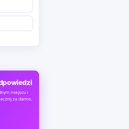
odpowiedzi
dnym miejscu i
acznij za darmo.