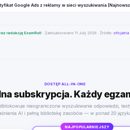
tyfikat Google Ads z reklamy w sieci wyszukiwania [Najnowsz
ez redakcję ExamRoll
· Zaktualizowano 11 July 2026 · Źródło:
oficjaln
DOSTĘP ALL-IN-ONE
na subskrypcja. Każdy egza
dblokowuje nieograniczone wyszukiwanie odpowiedzi, test
aśnienia AI i pełną bibliotekę zasobów — w ponad 20 język
NAJPOPULARNIEJSZY