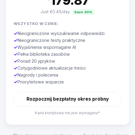
179.87
Just €0.49/day
Save 40%
WSZYSTKO W CENIE:
✓
Nieograniczone wyszukiwanie odpowiedzi
✓
Nieograniczone testy praktyczne
✓
Wyjaśnienia wspomagane AI
✓
Pełna biblioteka zasobów
✓
Ponad 20 języków
✓
Cotygodniowe aktualizacje treści
✓
Nagrody i polecenia
✓
Priorytetowe wsparcie
Rozpocznij bezpłatny okres próbny
Karta kredytowa nie jest wymagana*