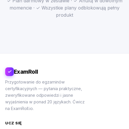
✓ Plan darmowy w zestawie · ✓ Anuluj w dowolnym
momencie · ✓ Wszystkie plany odblokowują pełny
produkt
ExamRoll
Przygotowanie do egzaminów
certyfikacyjnych — pytania praktyczne,
zweryfikowane odpowiedzi i jasne
wyjaśnienia w ponad 20 językach. Ćwicz
na ExamRoll.io.
UCZ SIĘ