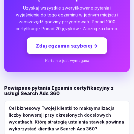
Uzyskaj wszystkie zweryfikowane pytania i
wyjaśnienia do tego egzaminu w jednym miejscu i
zaoszczędź godziny przygotowań. Ponad 1000
certyfikacji · Ponad 20 języków · Zacznij za darmo.
Zdaj egzamin szybciej
→
Karta nie jest wymagana
Powiązane pytania Egzamin certyfikacyjny z
usługi Search Ads 360
Cel biznesowy Twojej klientki to maksymalizacja
liczby konwersji przy określonych docelowych
wydatkach. Którą strategię ustalania stawek powinna
wykorzystać klientka w Search Ads 360?