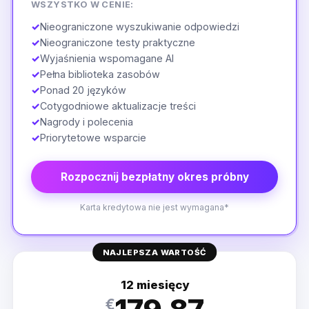
WSZYSTKO W CENIE:
✓
Nieograniczone wyszukiwanie odpowiedzi
✓
Nieograniczone testy praktyczne
✓
Wyjaśnienia wspomagane AI
✓
Pełna biblioteka zasobów
✓
Ponad 20 języków
✓
Cotygodniowe aktualizacje treści
✓
Nagrody i polecenia
✓
Priorytetowe wsparcie
Rozpocznij bezpłatny okres próbny
Karta kredytowa nie jest wymagana*
NAJLEPSZA WARTOŚĆ
12 miesięcy
€