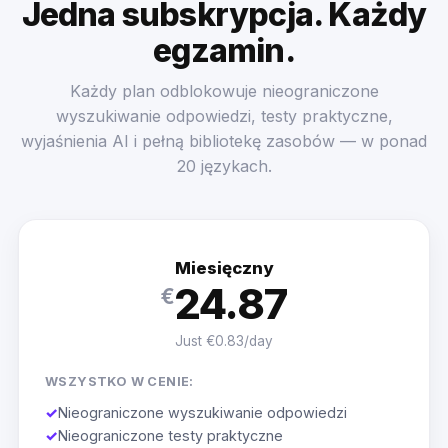
Jedna subskrypcja. Każdy
egzamin.
Każdy plan odblokowuje nieograniczone
wyszukiwanie odpowiedzi, testy praktyczne,
wyjaśnienia AI i pełną bibliotekę zasobów — w ponad
20 językach.
Miesięczny
24.87
€
Just €0.83/day
WSZYSTKO W CENIE:
✓
Nieograniczone wyszukiwanie odpowiedzi
✓
Nieograniczone testy praktyczne