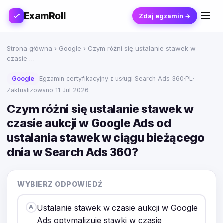
ExamRoll
Zdaj egzamin →
Strona główna
›
Google
› Czym różni się ustalanie stawek w
czasie …
Google
Egzamin certyfikacyjny z usługi Search Ads 360
·
PL
·
Zaktualizowano 11 Jul 2026
Czym różni się ustalanie stawek w
czasie aukcji w Google Ads od
ustalania stawek w ciągu bieżącego
dnia w Search Ads 360?
WYBIERZ ODPOWIEDŹ
Ustalanie stawek w czasie aukcji w Google
A
Ads optymalizuje stawki w czasie