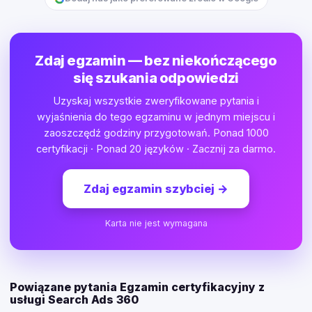
Zdaj egzamin — bez niekończącego
się szukania odpowiedzi
Uzyskaj wszystkie zweryfikowane pytania i
wyjaśnienia do tego egzaminu w jednym miejscu i
zaoszczędź godziny przygotowań. Ponad 1000
certyfikacji · Ponad 20 języków · Zacznij za darmo.
Zdaj egzamin szybciej
→
Karta nie jest wymagana
Powiązane pytania Egzamin certyfikacyjny z
usługi Search Ads 360