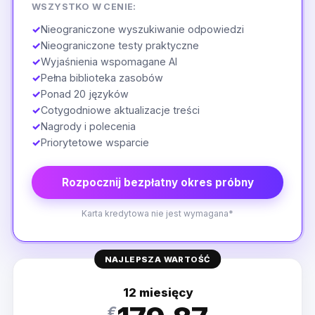
WSZYSTKO W CENIE:
✓
Nieograniczone wyszukiwanie odpowiedzi
✓
Nieograniczone testy praktyczne
✓
Wyjaśnienia wspomagane AI
✓
Pełna biblioteka zasobów
✓
Ponad 20 języków
✓
Cotygodniowe aktualizacje treści
✓
Nagrody i polecenia
✓
Priorytetowe wsparcie
Rozpocznij bezpłatny okres próbny
Karta kredytowa nie jest wymagana*
NAJLEPSZA WARTOŚĆ
12 miesięcy
€