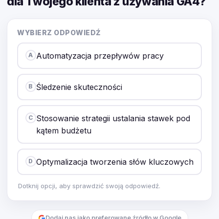
dla Twojego klienta z używania GA4?
WYBIERZ ODPOWIEDŹ
Automatyzacja przepływów pracy
A
Śledzenie skuteczności
B
Stosowanie strategii ustalania stawek pod
C
kątem budżetu
Optymalizacja tworzenia słów kluczowych
D
Dotknij opcji, aby sprawdzić swoją odpowiedź.
Dodaj nas jako preferowane źródło w Google