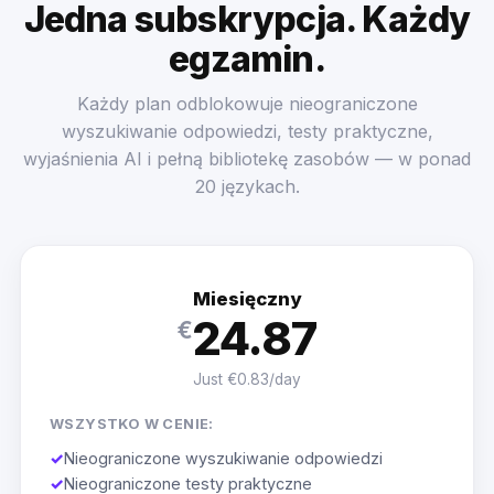
Jedna subskrypcja. Każdy
egzamin.
Każdy plan odblokowuje nieograniczone
wyszukiwanie odpowiedzi, testy praktyczne,
wyjaśnienia AI i pełną bibliotekę zasobów — w ponad
20 językach.
Miesięczny
24.87
€
Just €0.83/day
WSZYSTKO W CENIE:
✓
Nieograniczone wyszukiwanie odpowiedzi
✓
Nieograniczone testy praktyczne