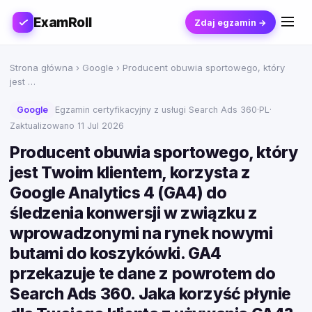
ExamRoll
Zdaj egzamin →
Strona główna
›
Google
› Producent obuwia sportowego, który
jest …
Google
Egzamin certyfikacyjny z usługi Search Ads 360
·
PL
·
Zaktualizowano 11 Jul 2026
Producent obuwia sportowego, który
jest Twoim klientem, korzysta z
Google Analytics 4 (GA4) do
śledzenia konwersji w związku z
wprowadzonymi na rynek nowymi
butami do koszykówki. GA4
przekazuje te dane z powrotem do
Search Ads 360. Jaka korzyść płynie