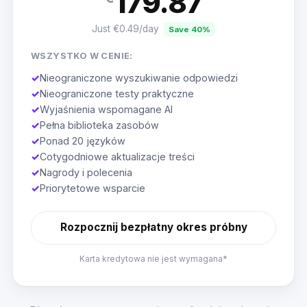
179.87
Just €0.49/day
Save 40%
WSZYSTKO W CENIE:
✓
Nieograniczone wyszukiwanie odpowiedzi
✓
Nieograniczone testy praktyczne
✓
Wyjaśnienia wspomagane AI
✓
Pełna biblioteka zasobów
✓
Ponad 20 języków
✓
Cotygodniowe aktualizacje treści
✓
Nagrody i polecenia
✓
Priorytetowe wsparcie
Rozpocznij bezpłatny okres próbny
Karta kredytowa nie jest wymagana*