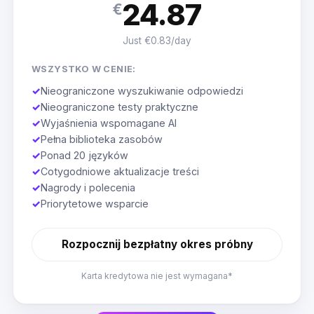
24.87
€
Just €0.83/day
WSZYSTKO W CENIE:
✓
Nieograniczone wyszukiwanie odpowiedzi
✓
Nieograniczone testy praktyczne
✓
Wyjaśnienia wspomagane AI
✓
Pełna biblioteka zasobów
✓
Ponad 20 języków
✓
Cotygodniowe aktualizacje treści
✓
Nagrody i polecenia
✓
Priorytetowe wsparcie
Rozpocznij bezpłatny okres próbny
Karta kredytowa nie jest wymagana*