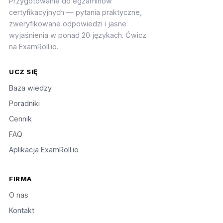
Przygotowanie do egzaminów
certyfikacyjnych — pytania praktyczne,
zweryfikowane odpowiedzi i jasne
wyjaśnienia w ponad 20 językach. Ćwicz
na ExamRoll.io.
UCZ SIĘ
Baza wiedzy
Poradniki
Cennik
FAQ
Aplikacja ExamRoll.io
FIRMA
O nas
Kontakt