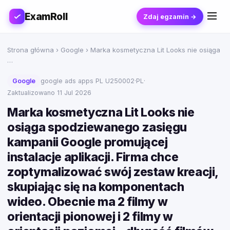
ExamRoll
Zdaj egzamin →
Strona główna
›
Google
› Marka kosmetyczna Lit Looks nie osiąga
…
Google
google ads apps PL U250002
·
PL
·
Zaktualizowano 11 Jul 2026
Marka kosmetyczna Lit Looks nie
osiąga spodziewanego zasięgu
kampanii Google promującej
instalacje aplikacji. Firma chce
zoptymalizować swój zestaw kreacji,
skupiając się na komponentach
wideo. Obecnie ma 2 filmy w
orientacji pionowej i 2 filmy w