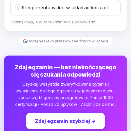
Komponentu wideo w układzie karuzeli
E
Dotknij opcji, aby sprawdzić swoją odpowiedź.
Dodaj nas jako preferowane źródło w Google
Zdaj egzamin — bez niekończącego
się szukania odpowiedzi
Uzyskaj wszystkie zweryfikowane pytania i
wyjaśnienia do tego egzaminu w jednym miejscu i
zaoszczędź godziny przygotowań. Ponad 1000
certyfikacji · Ponad 20 języków · Zacznij za darmo.
Zdaj egzamin szybciej
→