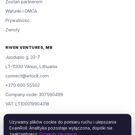
Zostań partnerem
Warunki i DMCA
Prywatność
Zwroty
RIVEN VENTURES, MB
Juodupio g. 33-7
LT-11330 Vilnius, Lithuania
connect@wtock.com
+370 600 55502
Company code: 307560499
VAT: LT100019904318
Używamy plików cookie do pomiaru ruchu i ulepszania
ExamRoll. Analityka pozostaje wyłączona, dopóki nie
© 2016–2026 Riven Ventures, MB. Wszelkie prawa zastrzeżone.
zaakceptujesz.
Dowiedz się więcej