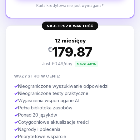
Karta kredytowa nie jest wymagana*
NAJLEPSZA WARTOŚĆ
12 miesięcy
179.87
€
Just €0.49/day
Save 40%
WSZYSTKO W CENIE:
✓
Nieograniczone wyszukiwanie odpowiedzi
✓
Nieograniczone testy praktyczne
✓
Wyjaśnienia wspomagane AI
✓
Pełna biblioteka zasobów
✓
Ponad 20 języków
✓
Cotygodniowe aktualizacje treści
✓
Nagrody i polecenia
✓
Priorytetowe wsparcie