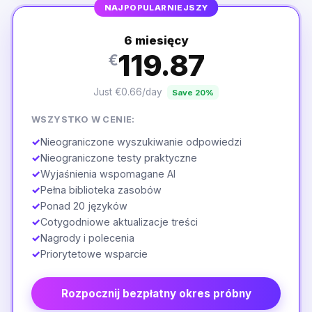
NAJPOPULARNIEJSZY
6 miesięcy
119.87
€
Just €0.66/day
Save 20%
WSZYSTKO W CENIE:
✓
Nieograniczone wyszukiwanie odpowiedzi
✓
Nieograniczone testy praktyczne
✓
Wyjaśnienia wspomagane AI
✓
Pełna biblioteka zasobów
✓
Ponad 20 języków
✓
Cotygodniowe aktualizacje treści
✓
Nagrody i polecenia
✓
Priorytetowe wsparcie
Rozpocznij bezpłatny okres próbny