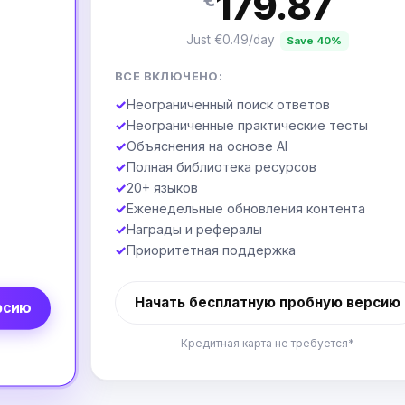
179.87
Just €0.49/day
Save 40%
ВСЕ ВКЛЮЧЕНО:
✓
Неограниченный поиск ответов
✓
Неограниченные практические тесты
✓
Объяснения на основе AI
✓
Полная библиотека ресурсов
✓
20+ языков
✓
Еженедельные обновления контента
✓
Награды и рефералы
✓
Приоритетная поддержка
Начать бесплатную пробную версию
рсию
Кредитная карта не требуется*