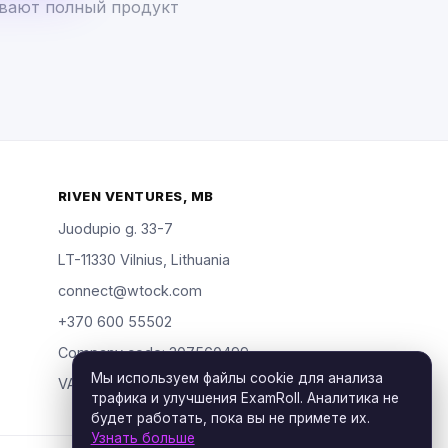
ывают полный продукт
RIVEN VENTURES, MB
Juodupio g. 33-7
LT-11330 Vilnius, Lithuania
connect@wtock.com
+370 600 55502
Company code: 307560499
Мы используем файлы cookie для анализа
VAT: LT100019904318
трафика и улучшения ExamRoll. Аналитика не
будет работать, пока вы не примете их.
Узнать больше