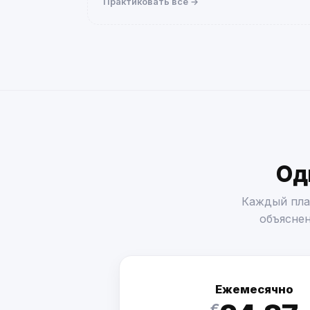
Практиковать все →
Од
Каждый пла
объяснен
Ежемесячно
€