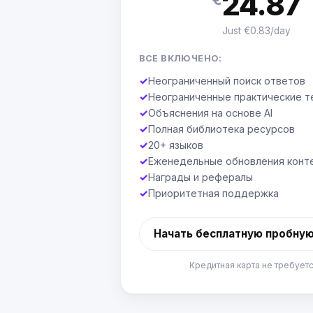
24.87
Just €0.83/day
ВСЕ ВКЛЮЧЕНО:
✓
Неограниченный поиск ответов
✓
Неограниченные практические т
✓
Объяснения на основе AI
✓
Полная библиотека ресурсов
✓
20+ языков
✓
Еженедельные обновления конт
✓
Награды и рефералы
✓
Приоритетная поддержка
Начать бесплатную пробну
Кредитная карта не требует