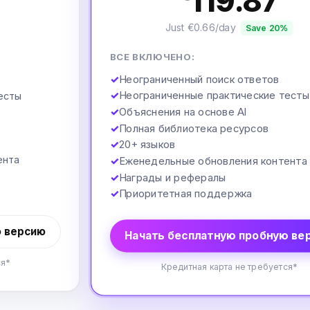
119.87
Just €0.66/day
Save 20%
ВСЕ ВКЛЮЧЕНО:
✓
Неограниченный поиск ответов
✓
Неограниченные практические тесты
есты
✓
Объяснения на основе AI
✓
Полная библиотека ресурсов
✓
20+ языков
ента
✓
Еженедельные обновления контента
✓
Награды и рефералы
✓
Приоритетная поддержка
ю версию
Начать бесплатную пробную ве
ся*
Кредитная карта не требуется*