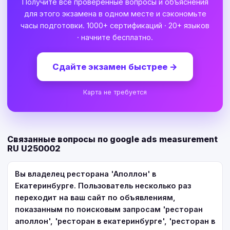
Получите все проверенные вопросы и объяснения
для этого экзамена в одном месте и сэкономьте
часы подготовки. 1000+ сертификаций · 20+ языков
· начните бесплатно.
Сдайте экзамен быстрее
→
Карта не требуется
Связанные вопросы по google ads measurement
RU U250002
Вы владелец ресторана 'Аполлон' в
Екатеринбурге. Пользователь несколько раз
переходит на ваш сайт по объявлениям,
показанным по поисковым запросам 'ресторан
аполлон', 'ресторан в екатеринбурге', 'ресторан в