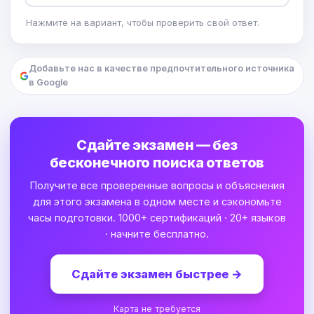
Нажмите на вариант, чтобы проверить свой ответ.
Добавьте нас в качестве предпочтительного источника
в Google
Сдайте экзамен — без
бесконечного поиска ответов
Получите все проверенные вопросы и объяснения
для этого экзамена в одном месте и сэкономьте
часы подготовки. 1000+ сертификаций · 20+ языков
· начните бесплатно.
Сдайте экзамен быстрее
→
Карта не требуется