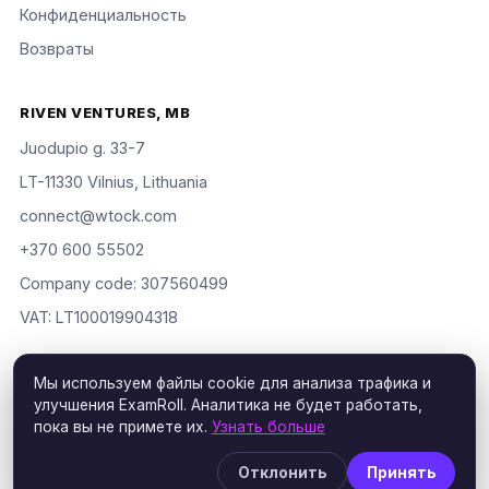
Конфиденциальность
Возвраты
RIVEN VENTURES, MB
Juodupio g. 33-7
LT-11330 Vilnius, Lithuania
connect@wtock.com
+370 600 55502
Company code: 307560499
VAT: LT100019904318
Мы используем файлы cookie для анализа трафика и
улучшения ExamRoll. Аналитика не будет работать,
© 2016–2026 Riven Ventures, MB. Все права защищены.
пока вы не примете их.
Узнать больше
ExamRoll is an independent study aid, not affiliated with or
endorsed by the certification vendors named; rights holders may
Отклонить
Принять
request removal via our
DMCA policy
.