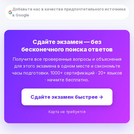
Добавьте нас в качестве предпочтительного источника
в Google
Сдайте экзамен — без
бесконечного поиска ответов
Получите все проверенные вопросы и объяснения
для этого экзамена в одном месте и сэкономьте
часы подготовки. 1000+ сертификаций · 20+ языков
· начните бесплатно.
Сдайте экзамен быстрее
→
Карта не требуется