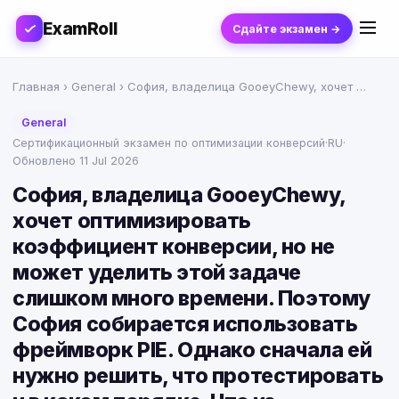
ExamRoll
Сдайте экзамен →
Главная
›
General
› София, владелица GooeyChewy, хочет …
General
Сертификационный экзамен по оптимизации конверсий
·
RU
·
Обновлено 11 Jul 2026
София, владелица GooeyChewy,
хочет оптимизировать
коэффициент конверсии, но не
может уделить этой задаче
слишком много времени. Поэтому
София собирается использовать
фреймворк PIE. Однако сначала ей
нужно решить, что протестировать