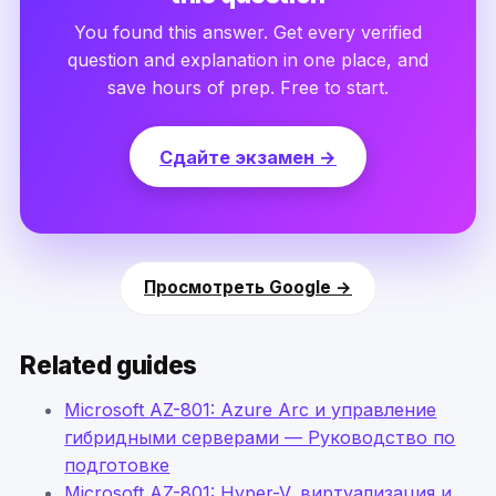
You found this answer. Get every verified
question and explanation in one place, and
save hours of prep. Free to start.
Сдайте экзамен →
Просмотреть Google →
Related guides
Microsoft AZ-801: Azure Arc и управление
гибридными серверами — Руководство по
подготовке
Microsoft AZ-801: Hyper-V, виртуализация и