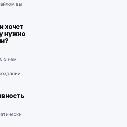
файлом вы
и хочет
му нужно
ии?
в о нем
создании
ивность
матически