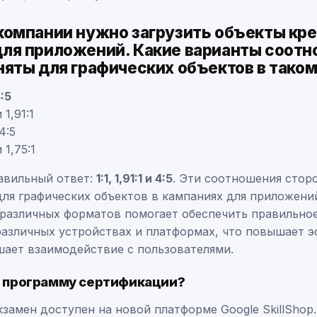
компании нужно загрузить объекты кре
ля приложений. Какие варианты соот
няты для графических объектов в таком
4:5
 1,91:1
 4:5
 1,75:1
авильный ответ:
1:1, 1,91:1 и 4:5
. Эти соотношения стор
ля графических объектов в кампаниях для приложени
различных форматов помогает обеспечить правильно
различных устройствах и платформах, что повышает 
шает взаимодействие с пользователями.
у программу сертификации?
замен доступен на новой платформе Google SkillShop