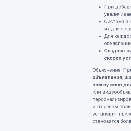
При добав
увеличива
Система ан
их для соз
Для каждог
объявлени
Создаются
скорее ус
Объяснение: Пр
объявления, а 
нем нужное де
или видеообъяв
персонализиров
интересам поль
установит прил
становятся бол