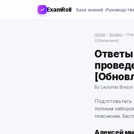
ExamRoll
База знаний
Руководств
Home
›
Guides
›
Отв
[Обновлено]
Ответы
провед
[Обнов
By Laurynas Brazys
Подготовьтесь 
полным набором
пояснения. Бес
Алексей мн