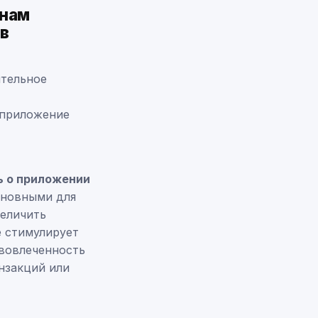
инам
в
ительное
 приложение
ь о приложении
сновными для
величить
е стимулирует
 вовлеченность
нзакций или