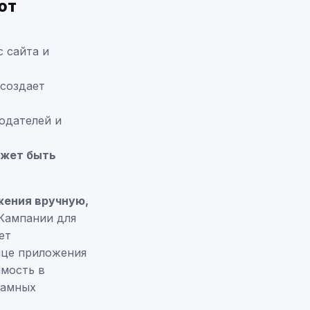
ют
 сайта и
 создает
одателей и
ожет быть
жения вручную,
 Кампании для
ет
ице приложения
имость в
ламных