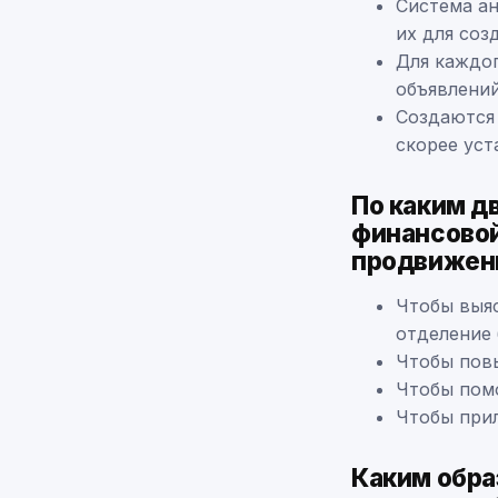
Система ан
их для соз
Для каждог
объявлени
Создаются 
скорее уст
По каким д
финансовой
продвижен
Чтобы выяс
отделение 
Чтобы пов
Чтобы пом
Чтобы при
Каким обра