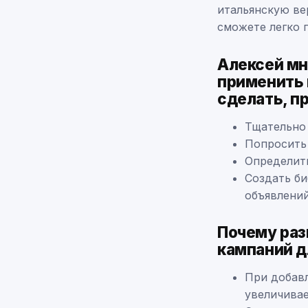
итальянскую ве
сможете легко 
Алексей мн
применить 
сделать, п
Тщательно
Попросить 
Определит
Создать би
объявлени
Почему раз
кампаний д
При добав
увеличива