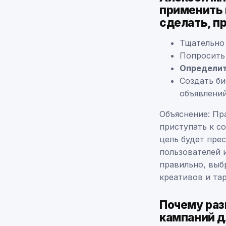
применить 
сделать, п
Тщательно
Попросить 
Определит
Создать би
объявлени
Объяснение: Пр
приступать к с
цель будет пре
пользователей 
правильно, выб
креативов и та
Почему раз
кампаний д