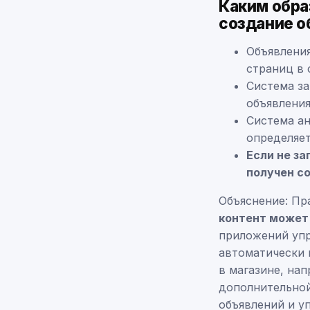
Каким обра
создание о
Объявления
страниц в 
Система за
объявления
Система а
определяет
Если не з
получен с
Объяснение: Пр
контент может
приложений упр
автоматически 
в магазине, на
дополнительной
объявлений и у