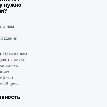
му нужно
ии?
в о нем
создании
и
. Прежде чем
елить, какая
еченность
панию
кой тип
этой цели.
ивность