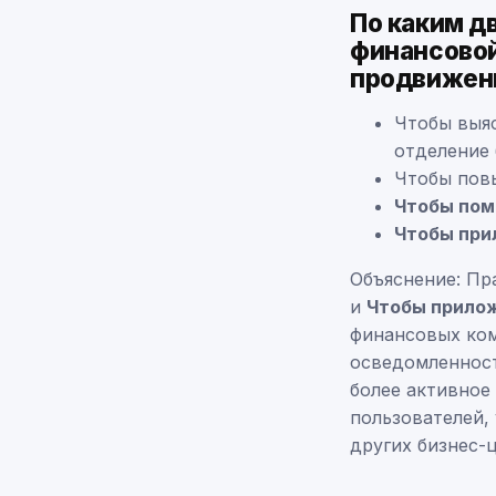
По каким д
финансовой
продвижен
Чтобы выяс
отделение 
Чтобы пов
Чтобы пом
Чтобы при
Объяснение: Пр
и
Чтобы прило
финансовых ком
осведомленност
более активное
пользователей,
других бизнес-