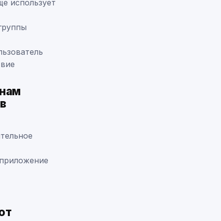
ще использует
группы
льзователь
твие
инам
в
ительное
 приложение
ют