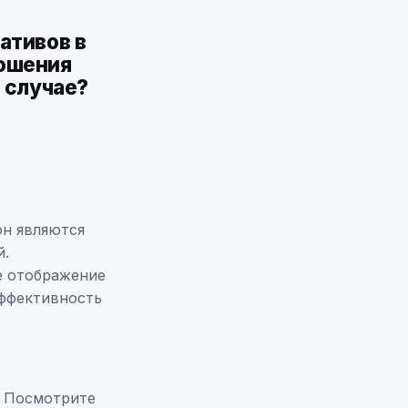
ативов в
ношения
 случае?
он являются
й.
е отображение
эффективность
. Посмотрите