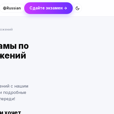
Сдайте экзамен →
Russian
ложений
амы по
ожений
ений с нашим
 и подробные
переди!
и хочет