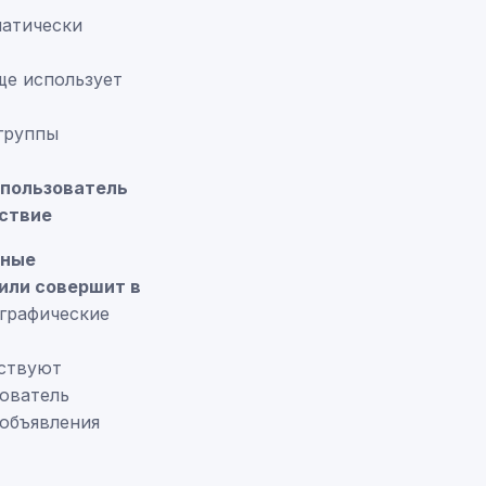
матически
ще использует
группы
 пользователь
йствие
нные
 или совершит в
 графические
тствуют
зователь
 объявления