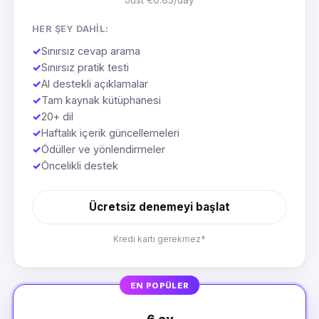
Just €0.83/day
HER ŞEY DAHIL:
✓
Sınırsız cevap arama
✓
Sınırsız pratik testi
✓
AI destekli açıklamalar
✓
Tam kaynak kütüphanesi
✓
20+ dil
✓
Haftalık içerik güncellemeleri
✓
Ödüller ve yönlendirmeler
✓
Öncelikli destek
Ücretsiz denemeyi başlat
Kredi kartı gerekmez*
EN POPÜLER