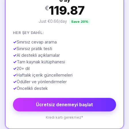
6 ay
119.87
€
Just €0.66/day
Save 20%
HER ŞEY DAHIL:
✓
Sınırsız cevap arama
✓
Sınırsız pratik testi
✓
AI destekli açıklamalar
✓
Tam kaynak kütüphanesi
✓
20+ dil
✓
Haftalık içerik güncellemeleri
✓
Ödüller ve yönlendirmeler
✓
Öncelikli destek
Ücretsiz denemeyi başlat
Kredi kartı gerekmez*