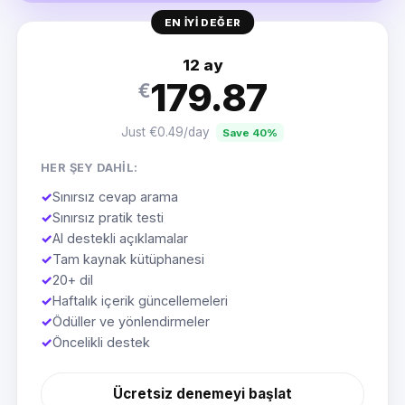
EN IYI DEĞER
12 ay
179.87
€
Just €0.49/day
Save 40%
HER ŞEY DAHIL:
✓
Sınırsız cevap arama
✓
Sınırsız pratik testi
✓
AI destekli açıklamalar
✓
Tam kaynak kütüphanesi
✓
20+ dil
✓
Haftalık içerik güncellemeleri
✓
Ödüller ve yönlendirmeler
✓
Öncelikli destek
Ücretsiz denemeyi başlat