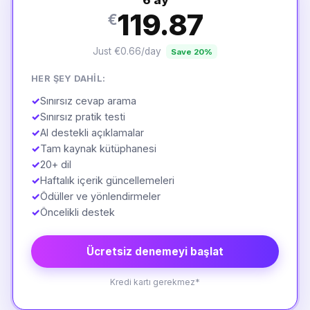
6 ay
119.87
€
Just €0.66/day
Save 20%
HER ŞEY DAHIL:
✓
Sınırsız cevap arama
✓
Sınırsız pratik testi
✓
AI destekli açıklamalar
✓
Tam kaynak kütüphanesi
✓
20+ dil
✓
Haftalık içerik güncellemeleri
✓
Ödüller ve yönlendirmeler
✓
Öncelikli destek
Ücretsiz denemeyi başlat
Kredi kartı gerekmez*