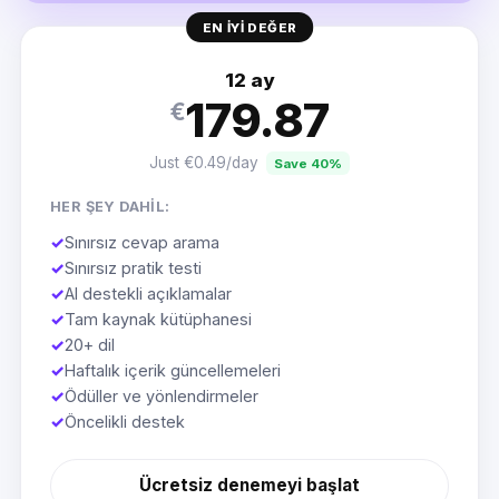
EN IYI DEĞER
12 ay
179.87
€
Just €0.49/day
Save 40%
HER ŞEY DAHIL:
✓
Sınırsız cevap arama
✓
Sınırsız pratik testi
✓
AI destekli açıklamalar
✓
Tam kaynak kütüphanesi
✓
20+ dil
✓
Haftalık içerik güncellemeleri
✓
Ödüller ve yönlendirmeler
✓
Öncelikli destek
Ücretsiz denemeyi başlat