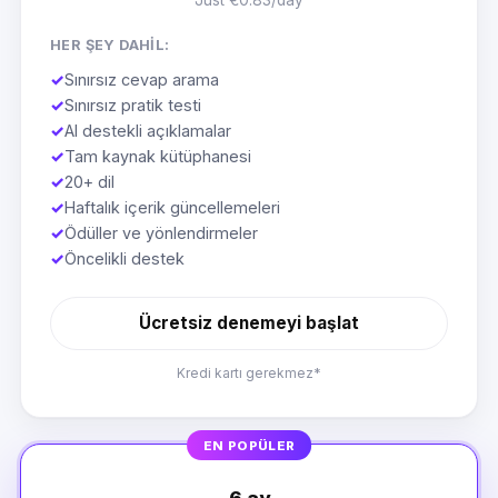
Just €0.83/day
HER ŞEY DAHIL:
✓
Sınırsız cevap arama
✓
Sınırsız pratik testi
✓
AI destekli açıklamalar
✓
Tam kaynak kütüphanesi
✓
20+ dil
✓
Haftalık içerik güncellemeleri
✓
Ödüller ve yönlendirmeler
✓
Öncelikli destek
Ücretsiz denemeyi başlat
Kredi kartı gerekmez*
EN POPÜLER