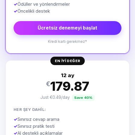
✓
Ödüller ve yönlendirmeler
✓
Öncelikli destek
Ücretsiz denemeyi başlat
Kredi kartı gerekmez*
EN IYI DEĞER
12 ay
179.87
€
Just €0.49/day
Save 40%
HER ŞEY DAHIL:
✓
Sınırsız cevap arama
✓
Sınırsız pratik testi
✓
AI destekli açıklamalar