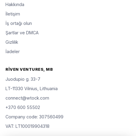
Hakkında
İletişim
İş ortağı olun
Şartlar ve DMCA
Gizlilik
İadeler
RIVEN VENTURES, MB
Juodupio g. 33-7
LT-11330 Vilnius, Lithuania
connect@wtock.com
+370 600 55502
Company code: 307560499
VAT: LT100019904318