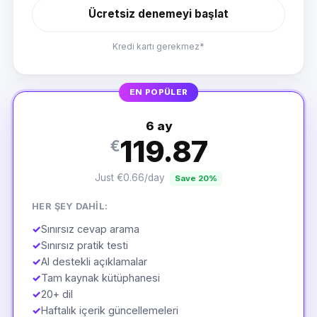
Ücretsiz denemeyi başlat
Kredi kartı gerekmez*
EN POPÜLER
6 ay
119.87
€
Just €0.66/day
Save 20%
HER ŞEY DAHIL:
✓
Sınırsız cevap arama
✓
Sınırsız pratik testi
✓
AI destekli açıklamalar
✓
Tam kaynak kütüphanesi
✓
20+ dil
✓
Haftalık içerik güncellemeleri