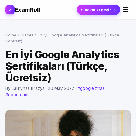
ExamRoll
Sınavınızı geçin →
Home
›
Guides
›
En İyi Google Analytics Sertifikaları (Türkçe,
Ücretsiz)
En İyi Google Analytics
Sertifikaları (Türkçe,
Ücretsiz)
By Laurynas Brazys ·
20 May 2022
·
#google
#nasil
#goodreads