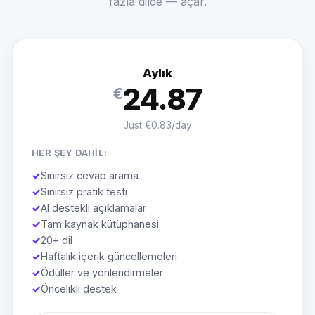
fazla dilde — açar.
Aylık
24.87
€
Just €0.83/day
HER ŞEY DAHIL:
✓
Sınırsız cevap arama
✓
Sınırsız pratik testi
✓
AI destekli açıklamalar
✓
Tam kaynak kütüphanesi
✓
20+ dil
✓
Haftalık içerik güncellemeleri
✓
Ödüller ve yönlendirmeler
✓
Öncelikli destek