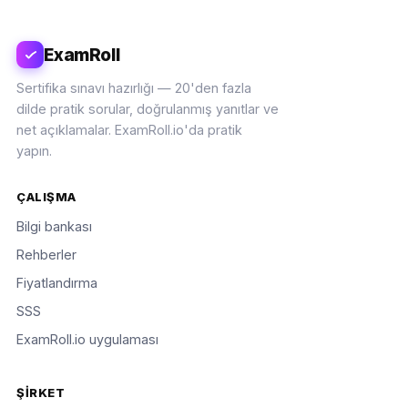
ExamRoll
Sertifika sınavı hazırlığı — 20'den fazla
dilde pratik sorular, doğrulanmış yanıtlar ve
net açıklamalar. ExamRoll.io'da pratik
yapın.
ÇALIŞMA
Bilgi bankası
Rehberler
Fiyatlandırma
SSS
ExamRoll.io uygulaması
ŞIRKET