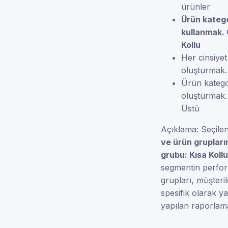
ürünler
Ürün katego
kullanmak. 
Kollu
Her cinsiye
oluşturmak.
Ürün katego
oluşturmak.
Üstü
Açıklama: Seçile
ve ürün grupları
grubu: Kısa Kollu
segmentin perform
grupları, müşteri
spesifik olarak ya
yapılan raporlama