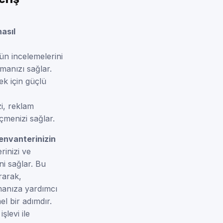
asıl
ün incelemelerini
rmanızı sağlar.
k için güçlü
i, reklam
çmenizi sağlar.
envanterinizin
rinizi ve
ni sağlar. Bu
rarak,
manıza yardımcı
el bir adımdır.
şlevi ile