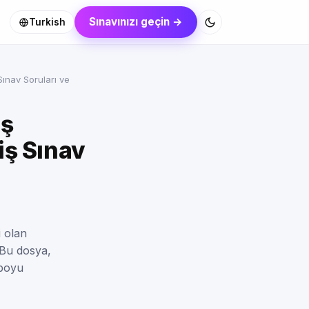
Sınavınızı geçin →
Turkish
Sınav Soruları ve
iş
iş Sınav
i olan
 Bu dosya,
 boyu