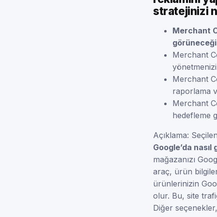
stratejinizi 
Merchant Ce
görüneceğin
Merchant Cen
yönetmenizi 
Merchant Ce
raporlama ve
Merchant Ce
hedefleme ge
Açıklama: Seçile
Google’da nasıl 
mağazanızı Google
araç, ürün bilgile
ürünlerinizin Go
olur. Bu, site tra
Diğer seçenekler,