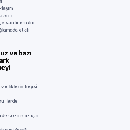
in
aklaşım
cıların
ye yardımcı olur.
ağlamada etkili
uz ve bazı
fark
meyi
özelliklerin hepsi
nu ilerde
erde çözmeniz için
istemi feed’i