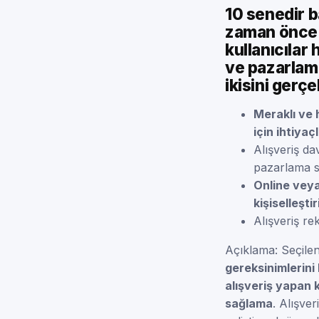
10 senedir b
zaman önce a
kullanıcılar
ve pazarlama
ikisini gerçe
Meraklı ve 
için ihtiyaç
Alışveriş da
pazarlama st
Online veya
kişiselleşt
Alışveriş rek
Açıklama: Seçile
gereksinimlerini 
alışveriş yapan k
sağlama
. Alışve