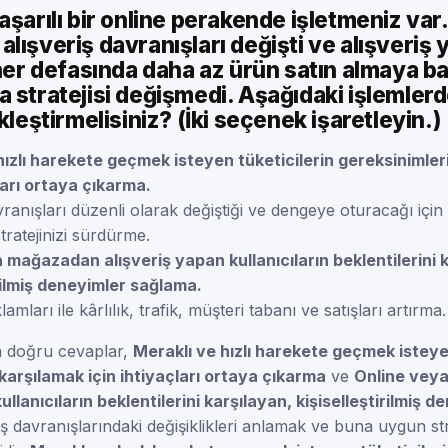
aşarılı bir online perakende işletmeniz var
lışveriş davranışları değişti ve alışveriş
 her defasında daha az ürün satın almaya ba
 stratejisi değişmedi. Aşağıdaki işlemler
kleştirmelisiniz? (İki seçenek işaretleyin.)
hızlı harekete geçmek isteyen tüketicilerin gereksinimler
ları ortaya çıkarma.
vranışları düzenli olarak değiştiği ve dengeye oturacağı içi
ratejinizi sürdürme.
 mağazadan alışveriş yapan kullanıcıların beklentilerini 
irilmiş deneyimler sağlama.
lamları ile kârlılık, trafik, müşteri tabanı ve satışları artırma.
n doğru cevaplar,
Meraklı ve hızlı harekete geçmek isteye
karşılamak için ihtiyaçları ortaya çıkarma
ve
Online vey
ullanıcıların beklentilerini karşılayan, kişiselleştirilmiş d
riş davranışlarındaki değişiklikleri anlamak ve buna uygun str