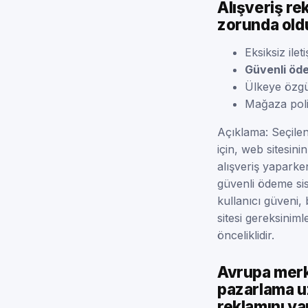
Alışveriş re
zorunda oldu
Eksiksiz ileti
Güvenli öd
Ülkeye özg
Mağaza poli
Açıklama: Seçile
için, web sitesin
alışveriş yaparken
güvenli ödeme si
kullanıcı güveni, 
sitesi gereksiniml
önceliklidir.
Avrupa merke
pazarlama uz
reklamını y