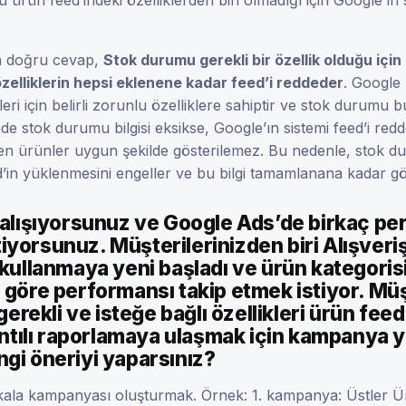
n doğru cevap,
Stok durumu gerekli bir özellik olduğu için
özelliklerin hepsi eklenene kadar feed’i reddeder
. Google
leri için belirli zorunlu özelliklere sahiptir ve stok durumu b
de stok durumu bilgisi eksikse, Google’ın sistemi feed’i re
ilen ürünler uygun şekilde gösterilemez. Bu nedenle, stok du
d’in yüklenmesini engeller ve bu bilgi tamamlanana kadar g
 çalışıyorsunuz ve Google Ads’de birkaç p
yorsunuz. Müşterilerinizden biri Alışveri
 kullanmaya yeni başladı ve ürün kategorisi 
 göre performansı takip etmek istiyor. Müş
 gerekli ve isteğe bağlı özellikleri ürün fee
rıntılı raporlamaya ulaşmak için kampanya y
gi öneriyi yaparsınız?
la kampanyası oluşturmak. Örnek: 1. kampanya: Üstler 