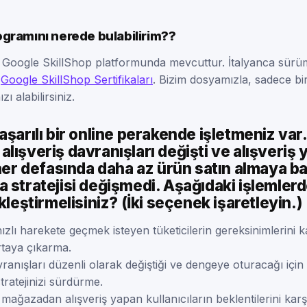
rogramını nerede bulabilirim??
i Google SkillShop platformunda mevcuttur. İtalyanca sü
-
Google SkillShop Sertifikaları
. Bizim dosyamızla, sadece bi
zı alabilirsiniz.
aşarılı bir online perakende işletmeniz var
lışveriş davranışları değişti ve alışveriş
 her defasında daha az ürün satın almaya ba
 stratejisi değişmedi. Aşağıdaki işlemler
kleştirmelisiniz? (İki seçenek işaretleyin.)
ızlı harekete geçmek isteyen tüketicilerin gereksinimlerini k
ortaya çıkarma.
vranışları düzenli olarak değiştiği ve dengeye oturacağı içi
ratejinizi sürdürme.
mağazadan alışveriş yapan kullanıcıların beklentilerini karş