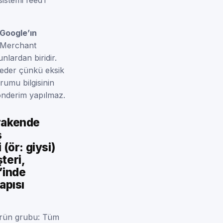
 Google’ın
 Merchant
unlardan biridir.
ddeder çünkü eksik
rumu bilgisinin
önderim yapılmaz.
erakende
ş
(ör: giysi)
teri,
d’inde
apısı
Ürün grubu: Tüm