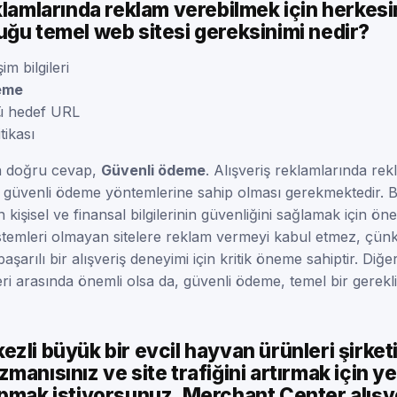
klamlarında reklam verebilmek için herkes
ğu temel web sitesi gereksinimi nedir?
şim bilgileri
eme
ü hedef URL
tikası
n doğru cevap,
Güvenli ödeme
. Alışveriş reklamlarında re
in güvenli ödeme yöntemlerine sahip olması gerekmektedir. Bu
 kişisel ve finansal bilgilerinin güvenliğini sağlamak için öne
stemleri olmayan sitelere reklam vermeyi kabul etmez, çün
başarılı bir alışveriş deneyimi için kritik öneme sahiptir. Di
eri arasında önemli olsa da, güvenli ödeme, temel bir gerekli
zli büyük bir evcil hayvan ürünleri şirket
manısınız ve site trafiğini artırmak için ye
apmak istiyorsunuz. Merchant Center alışv