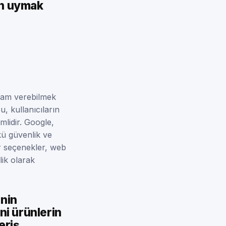
in uymak
klam verebilmek
, kullanıcıların
mlidir. Google,
kü güvenlik ve
ğer seçenekler, web
lik olarak
inin
ni ürünlerin
eriş