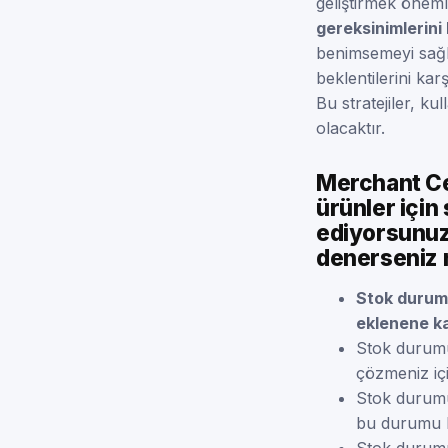
geliştirmek öneml
gereksinimlerini
benimsemeyi sağl
beklentilerini ka
Bu stratejiler, ku
olacaktır.
Merchant Cen
ürünler için
ediyorsunuz
denerseniz 
Stok durumu 
eklenene ka
Stok durumu 
çözmeniz içi
Stok durumu 
bu durumu bi
Stok durumu 