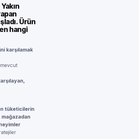
. Yakın
 yapan
şladı. Ürün
den hangi
ini karşılamak
n mevcut
karşılayan,
n tüketicilerin
a mağazadan
eneyimler
atejiler