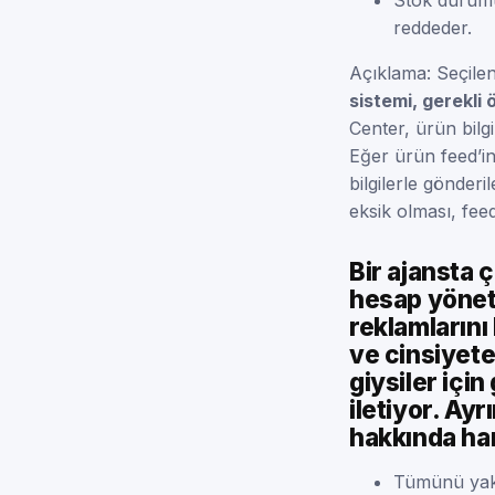
reddeder.
Açıklama: Seçile
sistemi, gerekli 
Center, ürün bilgi
Eğer ürün feed’in
bilgilerle gönder
eksik olması, fee
Bir ajansta
hesap yöneti
reklamlarını
ve cinsiyete
giysiler için
iletiyor. Ay
hakkında han
Tümünü yaka