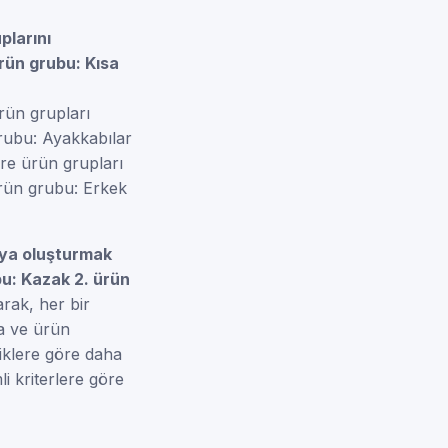
plarını
rün grubu: Kısa
rün grupları
rubu: Ayakkabılar
re ürün grupları
ürün grubu: Erkek
nya oluşturmak
bu: Kazak 2. ürün
arak, her bir
ya ve ürün
liklere göre daha
li kriterlere göre