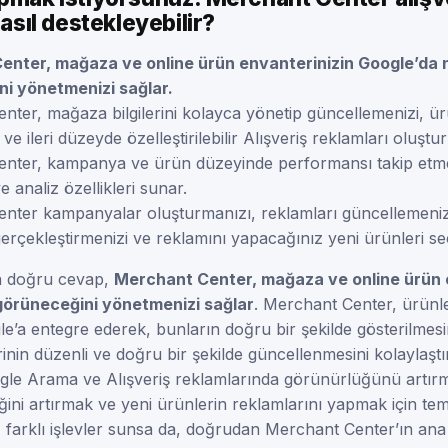
nasıl destekleyebilir?
nter, mağaza ve online ürün envanterinizin Google’da n
i yönetmenizi sağlar.
ter, mağaza bilgilerini kolayca yönetip güncellemenizi, ür
ve ileri düzeyde özelleştirilebilir Alışveriş reklamları oluştu
nter, kampanya ve ürün düzeyinde performansı takip etme
 analiz özellikleri sunar.
nter kampanyalar oluşturmanızı, reklamları güncellemeniz
rçekleştirmenizi ve reklamını yapacağınız yeni ürünleri se
n doğru cevap,
Merchant Center, mağaza ve online ürün 
görüneceğini yönetmenizi sağlar
. Merchant Center, ürünle
’a entegre ederek, bunların doğru bir şekilde gösterilmesi
rinin düzenli ve doğru bir şekilde güncellenmesini kolaylaştı
ogle Arama ve Alışveriş reklamlarında görünürlüğünü artır
fiğini artırmak ve yeni ürünlerin reklamlarını yapmak için tem
 farklı işlevler sunsa da, doğrudan Merchant Center’ın ana i