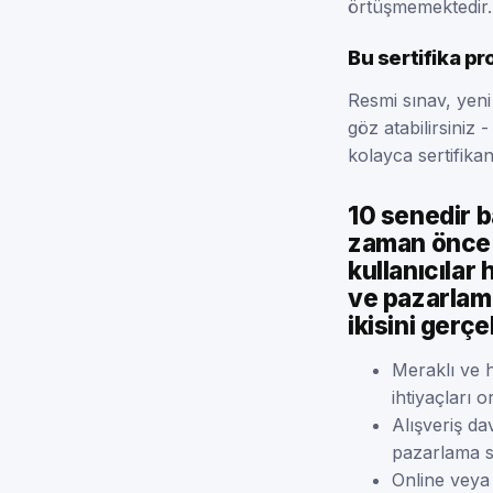
örtüşmemektedir.
Bu sertifika p
Resmi sınav, yen
göz atabilirsiniz 
kolayca sertifikanı
10 senedir b
zaman önce a
kullanıcılar
ve pazarlama
ikisini gerçe
Meraklı ve h
ihtiyaçları 
Alışveriş da
pazarlama st
Online veya 