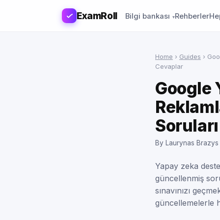
ExamRoll
Bilgi bankası
Rehberler
Hep
Home
›
Guides
›
Goog
Cevaplar
Google 
Reklamla
Soruları
By Laurynas Brazys
Yapay zeka destek
güncellenmiş soru
sınavınızı geçme
güncellemelerle h