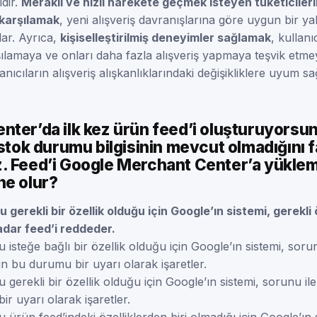
idir.
Meraklı ve hızlı harekete geçmek isteyen tüketiciler
 karşılamak
, yeni alışveriş davranışlarına göre uygun bir y
ar. Ayrıca,
kişiselleştirilmiş deneyimler sağlamak
, kullanı
rşılamaya ve onları daha fazla alışveriş yapmaya teşvik etme
llanıcıların alışveriş alışkanlıklarındaki değişikliklere uyum s
ter’da ilk kez ürün feed’i oluşturuyorsun
 stok durumu bilgisinin mevcut olmadığını 
. Feed’i Google Merchant Center’a yükle
ne olur?
gerekli bir özellik olduğu için Google’ın sistemi, gerekli 
dar feed’i reddeder.
isteğe bağlı bir özellik olduğu için Google’ın sistemi, soru
n bu durumu bir uyarı olarak işaretler.
gerekli bir özellik olduğu için Google’ın sistemi, sorunu il
r uyarı olarak işaretler.
ürün feed’indeki özelliklerden biri olmadığı için Google’ın s