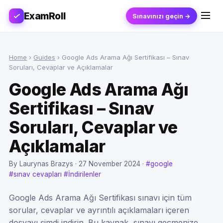
ExamRoll
Sınavınızı geçin →
Home
›
Guides
›
Google Ads Arama Ağı Sertifikası – Sınav
Soruları, Cevaplar ve Açıklamalar
Google Ads Arama Ağı
Sertifikası – Sınav
Soruları, Cevaplar ve
Açıklamalar
By Laurynas Brazys ·
27 November 2024
·
#google
#sınav cevapları
#İndirilenler
Google Ads Arama Ağı Sertifikası sınavı için tüm
sorular, cevaplar ve ayrıntılı açıklamaları içeren
dosyayı şimdi indirin. Bu kaynak, sınavı geçmenize