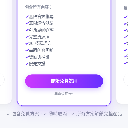
包含所有內容：
包
✓
無限答案搜尋
✓
✓
無限練習測驗
✓
✓
AI 驅動的解釋
✓
✓
✓
完整資源庫
✓
✓
20 多種語言
✓
✓
每週內容更新
✓
✓
獎勵與推薦
✓
✓
優先支援
開始免費試用
無需信用卡*
✓ 包含免費方案 · ✓ 隨時取消 · ✓ 所有方案解鎖完整產品