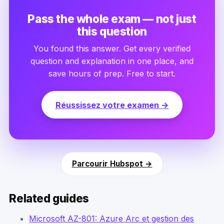
Pass the whole exam — not just
this question
You found this answer. Get every verified
question and explanation in one place, and
save hours of prep. Free to start.
Réussissez votre examen →
Parcourir Hubspot →
Related guides
Microsoft AZ-801: Azure Arc et gestion des